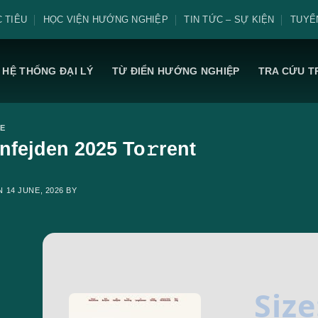
 TIÊU
HỌC VIỆN HƯỚNG NGHIỆP
TIN TỨC – SỰ KIỆN
TUYỂ
HỆ THỐNG ĐẠI LÝ
TỪ ĐIỂN HƯỚNG NGHIỆP
TRA CỨU T
E
nfejden 2025 To𝚛rent
ON
14 JUNE, 2026
BY
Size