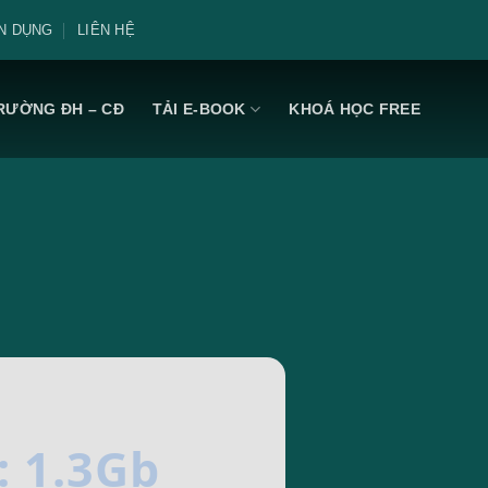
N DỤNG
LIÊN HỆ
RƯỜNG ĐH – CĐ
TẢI E-BOOK
KHOÁ HỌC FREE
: 1.3Gb