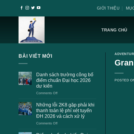
Skip
GIỚI THIỆU
MỤC
to
content
TRANG CHỦ
ADVENTUR
BÀI VIẾT MỚI
Gran
Danh sách trường công bố
điểm chuẩn Đại học 2026
POSTED 
dự kiến
on
Comments Off
Danh
sách
Những lỗi 2K8 gặp phải khi
trường
thanh toán lệ phí xét tuyển
công
ĐH 2026 và cách xử lý
bố
on
Comments Off
điểm
Những
chuẩn
lỗi
Đại