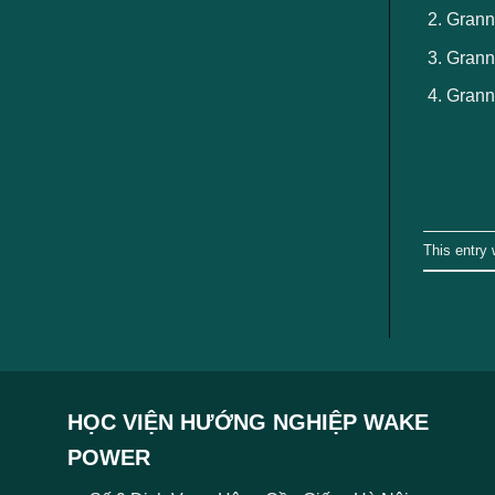
ngành
Grann
Grann
Grannf
This entry
HỌC VIỆN HƯỚNG NGHIỆP WAKE
POWER