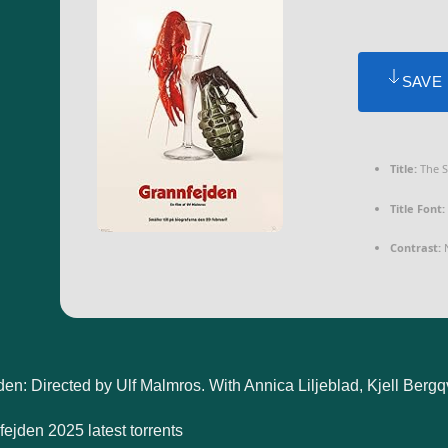
SAVE
Title:
The S
Title Font:
Contrast:
N
en: Directed by Ulf Malmros. With Annica Liljeblad, Kjell Bergqv
ejden 2025 latest torrents