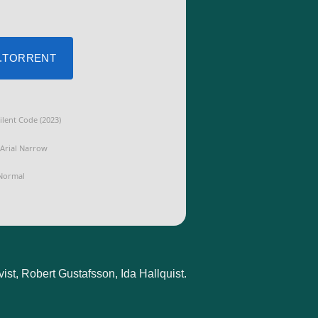
 .TORRENT
ilent Code (2023)
Arial Narrow
ormal
ist, Robert Gustafsson, Ida Hallquist.