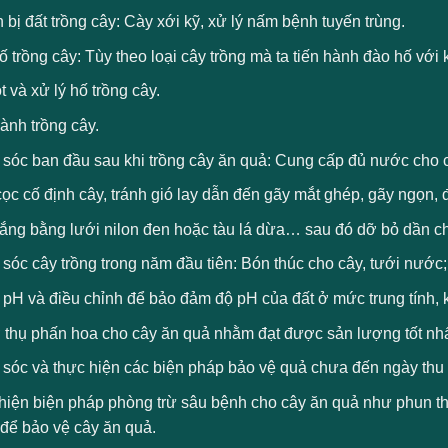
bị đất trồng cây: Cày xới kỹ, xử lý nấm bệnh tuyến trùng.
 trồng cây: Tùy theo loại cây trồng mà ta tiến hành đào hố với
t và xử lý hố trồng cây.
ành trồng cây.
sóc ban đầu sau khi trồng cây ăn quả: Cung cấp đủ nước cho c
c cố định cây, tránh gió lay dẫn đến gãy mắt ghép, gãy ngọn, 
ắng bằng lưới nilon đen hoặc tàu lá dừa… sau đó dỡ bỏ dần cho
óc cây trồng trong năm đầu tiên: Bón thúc cho cây, tưới nước; 
 pH và điều chỉnh để bảo đảm độ pH của đất ở mức trung tính,
ợ thụ phấn hoa cho cây ăn quả nhằm đạt được sản lượng tốt nhấ
sóc và thực hiện các biện pháp bảo vệ quả chưa đến ngày thu
hiện biện pháp phòng trừ sâu bệnh cho cây ăn quả như phun t
 để bảo vệ cây ăn quả.