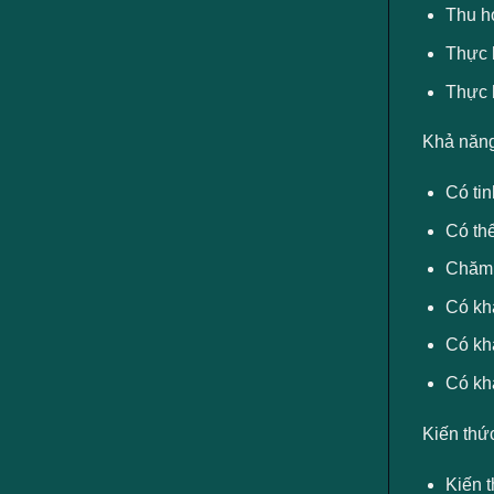
Thu h
Thực h
Thực 
Khả năng
Có tin
Có thể
Chăm 
Có kh
Có khả
Có kh
Kiến thứ
Kiến t