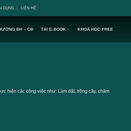
N DỤNG
LIÊN HỆ
RƯỜNG ĐH – CĐ
TẢI E-BOOK
KHOÁ HỌC FREE
 thực hiện các công việc như: Làm đất, trồng cây, chăm