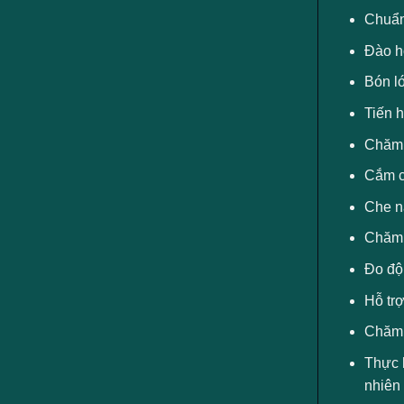
Chuẩn 
Đào hố
Bón ló
Tiến h
Chăm 
Cắm cọ
Che n
Chăm s
Đo độ
Hỗ tr
Chăm 
Thực 
nhiên