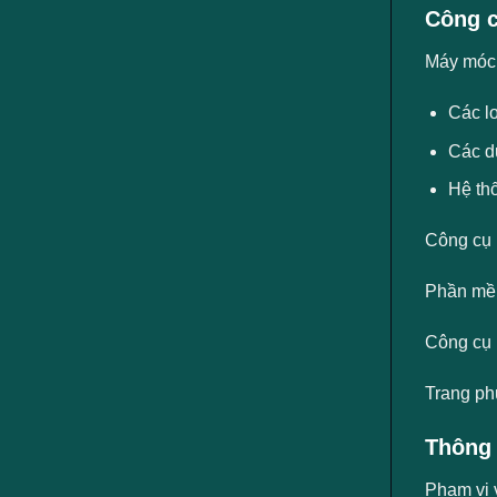
Công c
Máy móc, 
Các lo
Các d
Hệ th
Công cụ
Phần mềm
Công cụ 
Trang ph
Thông 
Phạm vi 