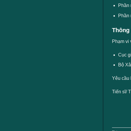
Phần 
Phần 
Thông 
Phạm vi 
Cục g
Bộ Xâ
Yêu cầu 
Tiến sĩ/ 