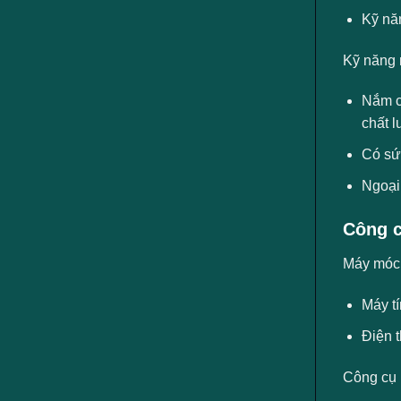
Kỹ nă
Kỹ năng 
Nắm ch
chất 
Có sức
Ngoại
Công c
Máy móc, 
Máy t
Điện t
Công cụ