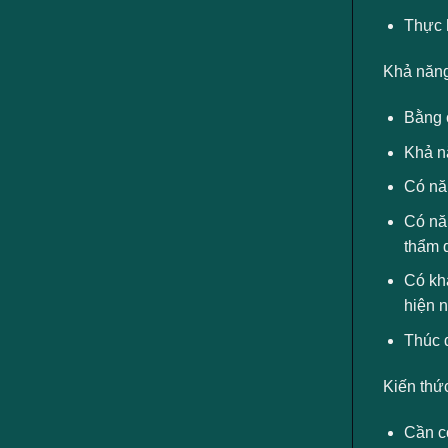
Thực 
Khả năng
Bằng c
Khả n
Có năn
Có năn
thẩm 
Có khả
hiện 
Thúc đ
Kiến thứ
Cần c