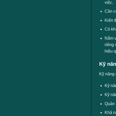
việc.
Cần c
Kiến 
Có kha
Nắm v
riêng
hiệu q
Kỹ năn
Kỹ năng 
Kỹ năn
Kỹ năn
Quản l
Khả nă