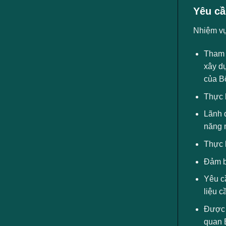
Yêu cầ
Nhiệm v
Tham 
xây d
của B
Thực h
Lãnh đ
năng 
Thực h
Đảm b
Yêu cầ
liệu c
Được 
quan 