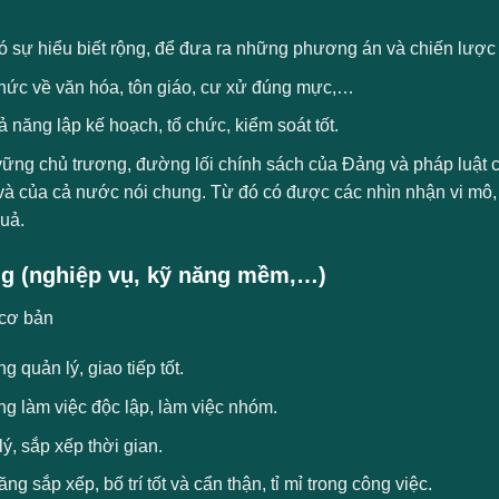
ó sự hiểu biết rộng, để đưa ra những phương án và chiến lược
thức về văn hóa, tôn giáo, cư xử đúng mực,…
̉ năng lập kế hoạch, tổ chức, kiểm soát tốt.
ững chủ trương, đường lối chính sách của Đảng và pháp luật c
 và của cả nước nói chung. Từ đó có được các nhìn nhận vi mô,
uả.
g (nghiệp vụ, kỹ năng mềm,…)
cơ bản
g quản lý, giao tiếp tốt.
g làm việc độc lập, làm việc nhóm.
ý, sắp xếp thời gian.
ng sắp xếp, bố trí tốt và cẩn thận, tỉ mỉ trong công việc.