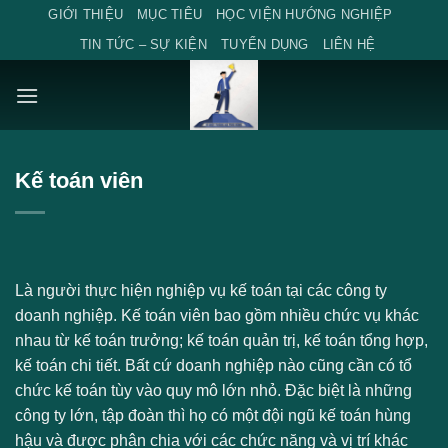
Skip
GIỚI THIỆU
MỤC TIÊU
HỌC VIỆN HƯỚNG NGHIỆP
to
TIN TỨC – SỰ KIỆN
TUYỂN DỤNG
LIÊN HỆ
content
Kế toán viên
Là người thực hiện nghiệp vụ kế toán tại các công ty
doanh nghiệp. Kế toán viên bao gồm nhiều chức vụ khác
nhau từ kế toán trưởng; kế toán quản trị, kế toán tổng hợp,
kế toán chi tiết. Bất cứ doanh nghiệp nào cũng cần có tổ
chức kế toán tùy vào quy mô lớn nhỏ. Đặc biệt là những
công ty lớn, tập đoàn thì họ có một đội ngũ kế toán hùng
hậu và được phân chia với các chức năng và vị trí khác