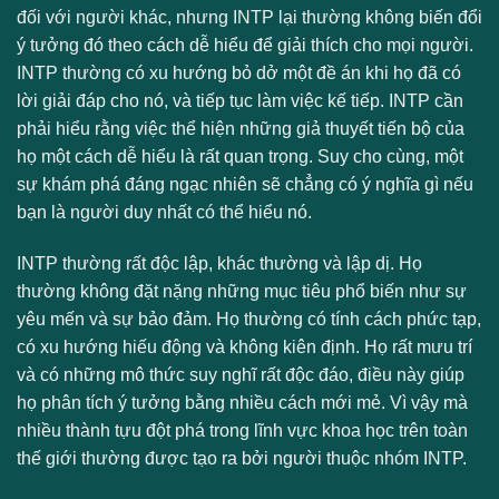
đối với người khác, nhưng INTP lại thường không biến đổi
ý tưởng đó theo cách dễ hiểu để giải thích cho mọi người.
INTP thường có xu hướng bỏ dở một đề án khi họ đã có
lời giải đáp cho nó, và tiếp tục làm việc kế tiếp. INTP cần
phải hiểu rằng việc thể hiện những giả thuyết tiến bộ của
họ một cách dễ hiểu là rất quan trọng. Suy cho cùng, một
sự khám phá đáng ngạc nhiên sẽ chẳng có ý nghĩa gì nếu
bạn là người duy nhất có thể hiểu nó.
INTP thường rất độc lập, khác thường và lập dị. Họ
thường không đặt nặng những mục tiêu phổ biến như sự
yêu mến và sự bảo đảm. Họ thường có tính cách phức tạp,
có xu hướng hiếu động và không kiên định. Họ rất mưu trí
và có những mô thức suy nghĩ rất độc đáo, điều này giúp
họ phân tích ý tưởng bằng nhiều cách mới mẻ. Vì vậy mà
nhiều thành tựu đột phá trong lĩnh vực khoa học trên toàn
thế giới thường được tạo ra bởi người thuộc nhóm INTP.