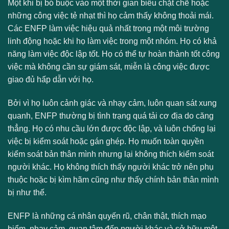
Một khi bị bó buộc vào một thời gian biểu chặt chẽ hoặc
những công việc tẻ nhạt thì họ cảm thấy không thoải mái.
Các ENFP làm việc hiệu quả nhất trong một môi trường
linh động hoặc khi họ làm việc trong một nhóm. Họ có khả
năng làm việc độc lập tốt. Họ có thể tự hoàn thành tốt công
việc mà không cần sự giám sát, miễn là công việc được
giao đủ hấp dẫn với họ.
Bởi vì họ luôn cảnh giác và nhạy cảm, luôn quan sát xung
quanh, ENFP thường bị tình trạng quá tải cơ địa do căng
thẳng. Họ có nhu cầu lớn được độc lập, và luôn chống lại
việc bị kiểm soát hoặc gán ghép. Họ muốn toàn quyền
kiểm soát bản thân mình nhưng lại không thích kiểm soát
người khác. Họ không thích thấy người khác trở nên phụ
thuộc hoặc bị kìm hãm cũng như thấy chính bản thân mình
bị như thế.
ENFP là những cá nhân quyến rũ, chân thật, thích mạo
hiểm, nhạy cảm, quan tâm đến người khác và sở hữu một