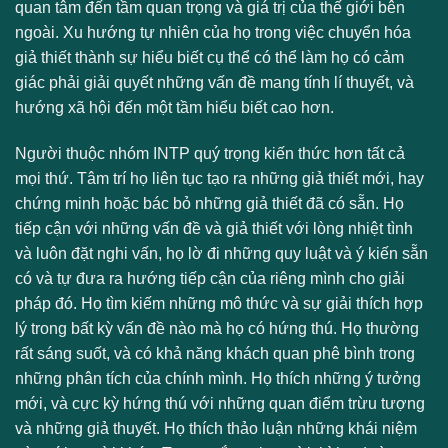
quan tâm đến tầm quan trọng và giá trị của thế giới bên
ngoài. Xu hướng tự nhiên của họ trong việc chuyển hóa
giả thiết thành sự hiểu biết cụ thể có thể làm họ có cảm
giác phải giải quyết những vấn đề mang tính lí thuyết, và
hướng xã hội đến một tầm hiểu biết cao hơn.
Người thuộc nhóm INTP quý trọng kiến thức hơn tất cả
mọi thứ. Tâm trí họ liên tục tạo ra những giả thiết mới, hay
chứng minh hoặc bác bỏ những giả thiết đã có sẵn. Họ
tiếp cận với những vấn đề và giả thiết với lòng nhiệt tình
và luôn đặt nghi vấn, họ lờ đi những quy luật và ý kiến sẵn
có và tự đưa ra hướng tiếp cận của riêng mình cho giải
pháp đó. Họ tìm kiếm những mô thức và sự giải thích hợp
lý trong bất kỳ vấn đề nào mà họ có hứng thú. Họ thường
rất sáng suốt, và có khả năng khách quan phê bình trong
những phân tích của chính mình. Họ thích những ý tưởng
mới, và cực kỳ hứng thú với những quan điểm trừu tượng
và những giả thuyết. Họ thích thảo luận những khái niệm