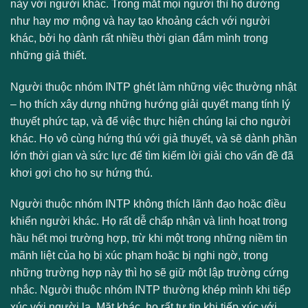
này với người khác. Trong mắt mọi người thì họ dường
như hay mơ mộng và hay tạo khoảng cách với người
khác, bởi họ dành rất nhiều thời gian đắm mình trong
những giả thiết.
Người thuộc nhóm INTP ghét làm những việc thường nhật
– họ thích xây dựng những hướng giải quyết mang tính lý
thuyết phức tạp, và để việc thực hiện chúng lại cho người
khác. Họ vô cùng hứng thú với giả thuyết, và sẽ dành phần
lớn thời gian và sức lực để tìm kiếm lời giải cho vấn đề đã
khơi gợi cho họ sự hứng thú.
Người thuộc nhóm INTP không thích lãnh đạo hoặc điều
khiển người khác. Họ rất dễ chấp nhận và linh hoạt trong
hầu hết mọi trường hợp, trừ khi một trong những niềm tin
mãnh liệt của họ bị xúc phạm hoặc bị nghi ngờ, trong
những trường hợp này thì họ sẽ giữ một lập trường cứng
nhắc. Người thuộc nhóm INTP thường khép mình khi tiếp
xúc với người lạ. Mặt khác, họ rất tự tin khi tiếp xúc với