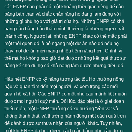
các ENFP cần phải có một khoảng thời gian riêng để cân
bằng bản thân và chắc chắn rằng họ đang làm đúng với
những gì phù hợp với giá trị của họ. Những ENFP có khả
năng cân bằng bản thân mình thường là những người rất
thành công. Ngược lại, những ENFP khác có thể mắc phải
một thói quen đó là bỏ ngang một dự án nào đó nếu họ
thấy một dự án mới mang nhiều tiềm năng hơn. Chính vì
thế mà họ không bao giờ đạt được những kết quả thực sự
đáng kể cho dù họ có khả năng làm được những điều đó.
Hầu hết ENFP có kỹ năng tương tác tốt. Họ thường nồng
hậu và quan tâm đến mọi người, và xem trọng các mối
quan hệ xã hội. Các ENFP có một nhu cầu mãnh liệt muốn
được mọi người quý mến. Đôi lúc, đặc biệt là ở giai đoạn
thiếu niên, một ENFP thường có xu hướng “vồn vã” và
không thành thật, và thường hành động một cách quá trớn
để dành được sự thừa nhận của người khác. Tuy nhiên,
một khi ENFP đã học được cách cân bằng nhu cầu được