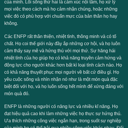
của mình. Lối sống thứ hai là cảm xúc nội tâm, họ xử lý
mọi việc theo cách mà họ cảm nhận chúng, hoặc những
việc đó có phù hợp với chuẩn mực của bản thân họ hay
không.
Các ENFP rất thân thiện, nhiệt tình, thông minh và có tố
chất. Họ coi thế giới này đầy ắp những cơ hội, và họ luôn
cảm thấy say mê và hứng thú với mọi thứ. Sự hăng hái
nhiệt tình của họ giúp họ có khả năng truyền cảm hứng và
động lực cho người khác hơn bất kì loại tính cách nào. Họ
có khả năng thuyết phục mọi người về bất cứ điều gì. Họ
yêu cuộc sống và nhìn nhận nó như là một món quà đặc
biệt đối với họ, và họ luôn sống hết mình để xứng đáng với
món quà đó.
ENFP là những người có năng lực và nhiều kĩ năng. Họ
đạt hiệu quả cao khi làm những việc họ thực sự hứng thú.
Ưa thích những công việc ngắn hạn, trong suốt sự nghiệp
của mình họ có thể trải qua nhiều công việc khác nhau. Đối