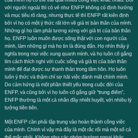
với người ngoài thì có vẻ như ENFP không có định hướng
và mục tiêu rõ ràng, nhưng thực tế thì ENFP rất kiên định
bởi vì họ có một ý thức rất lớn về giá trị bản thân của mình.
Những gì họ làm phải tương xứng với giá trị của bản thân
họ. ENFP luôn muốn được sống thật với con người của
mình, làm những gì mà họ tin là đúng đắn. Họ nhìn thấy ý
nghĩa trong mọi việc xung quanh mình, và họ luôn cố gắng
tìm cách thích nghi với cuộc sống và giá trị của bản thân
mình để đạt được sự thanh thản trong tâm hồn. Họ luôn
luôn ý thức và thậm chí sợ hãi việc đánh mất chính mình.
Do cảm hứng là một phần thiết yếu trong cuộc đời của
ENFP, và cũng bởi vì họ luôn cố gắng giữ “trung điểm”,
ENFP thường là một cá nhân đầy nhiêt huyết, với nhiều lý
tưởng tiên tiến.
Một ENFP cần phải tập trung vào hoàn thành công việc
của mình. Chính vì vậy mà đây là một rắc rối mà một số cá
thể mắc phải. Không như các nhóm hướng ngoại khác,