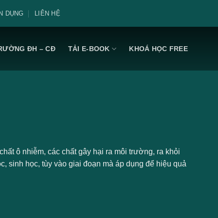
N DỤNG
LIÊN HỆ
RƯỜNG ĐH – CĐ
TẢI E-BOOK
KHOÁ HỌC FREE
hất ô nhiễm, các chất gây hại ra môi trường, ra khỏi
ọc, sinh học, tùy vào giai đoạn mà áp dụng để hiệu quả