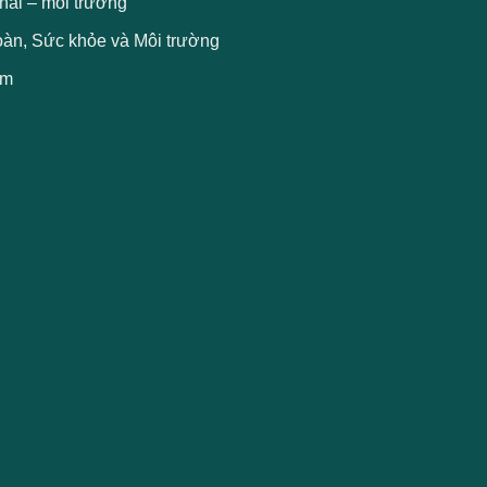
thải – môi trường
oàn, Sức khỏe và Môi trường
ẩm