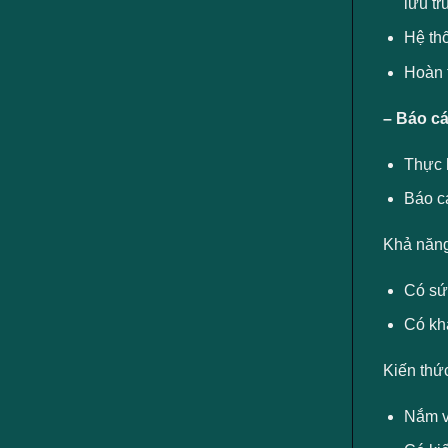
lưu tr
Hệ thố
Hoàn 
– Báo cá
Thực 
Báo c
Khả năng
Có sứ
Có khả
Kiến thứ
Nắm v