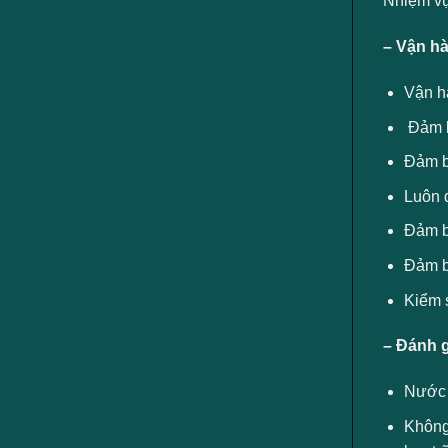
Nhiệm v
– Vận hà
Vận h
Đảm bả
Đảm bả
Luôn đ
Đảm bả
Đảm bả
Kiểm s
– Đánh g
Nước 
Không