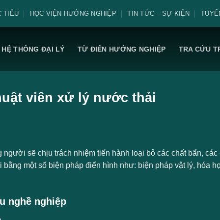
 TIÊU
HỌC VIỆN HƯỚNG NGHIỆP
TIN TỨC – SỰ KIỆN
TUYỂ
HỆ THỐNG ĐẠI LÝ
TỪ ĐIỂN HƯỚNG NGHIỆP
TRA CỨU T
huật viên xử lý nước thải
người sẽ chịu trách nhiệm tiến hành loại bỏ các chất bẩn, các c
i bằng một số biện pháp điển hình như: biện pháp vật lý, hóa h
u nghề nghiệp