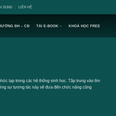
N DỤNG
LIÊN HỆ
RƯỜNG ĐH – CĐ
TẢI E-BOOK
KHOÁ HỌC FREE
ức tạp trong các hệ thống sinh học. Tập trung vào tìm
hững sự tương tác này sẽ đưa đến chức năng cũng