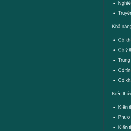
Nghiên
Truyền
Khả năng
Có khả
Có ý 
Trung 
Có tín
Có kh
Kiến thứ
Kiến 
Phương
Kiến 