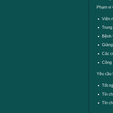
Phạm vi 
Viện 
Trung
Bệnh 
Giảng
Các c
Công 
Yêu cầu 
Tốt n
Tín ch
Tín ch