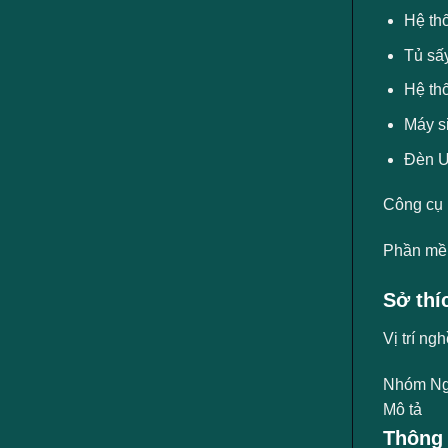
Hệ thố
Tủ sấy
Hệ thố
Máy s
Đèn U
Công cụ
Phần mề
Sở thí
Vị trí ng
Nhóm Ng
Mô tả
Thông 