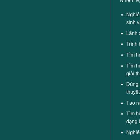
Nhiệm v
Nghiên
sinh v
Lãnh 
Trình 
Tìm hi
Tìm hi
giải 
Dùng c
thuyết
Tạo ra
Tìm hi
dạng 
Nghiê