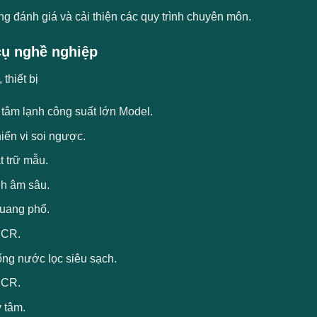
g đánh giá và cải thiện các quy trình chuyên môn.
ụ nghề nghiệp
thiết bị
 tâm lạnh công suất lớn Model.
iển vi soi ngược.
t trữ mẫu.
nh âm sâu.
uang phổ.
PCR.
ống nước lọc siêu sạch.
PCR.
 tâm.