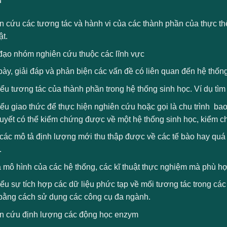
ụ
 cứu các tương tác và hành vi của các thành phần của thực thể
ật.
đạo nhóm nghiên cứu thuộc các lĩnh vực
bày, giải đáp và phản biện các vấn đề có liên quan đến hệ thốn
ểu tương tác của thành phần trong hệ thống sinh học. Ví dụ tìm h
ểu giao thức để thực hiện nghiên cứu hoặc gọi là chu trình bao 
thuyết có thể kiểm chứng được về một hệ thống sinh học, kiểm 
ác mô tả định lượng mới thu thập được về các tế bào hay quá t
.
 mô hình của các hệ thống, các kĩ thuật thực nghiệm mà phù hợ
ểu sự tích hợp các dữ liệu phức tạp về mối tương tác trong cá
bằng cách sử dụng các công cụ đa ngành.
n cứu định lượng các động học enzym