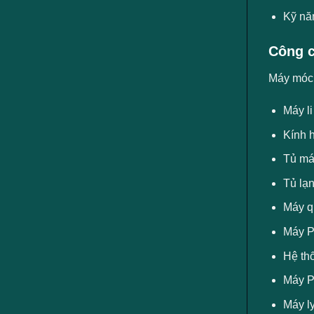
Kỹ năn
Công c
Máy móc, 
Máy li
Kính h
Tủ má
Tủ lạ
Máy q
Máy 
Hệ th
Máy 
Máy ly