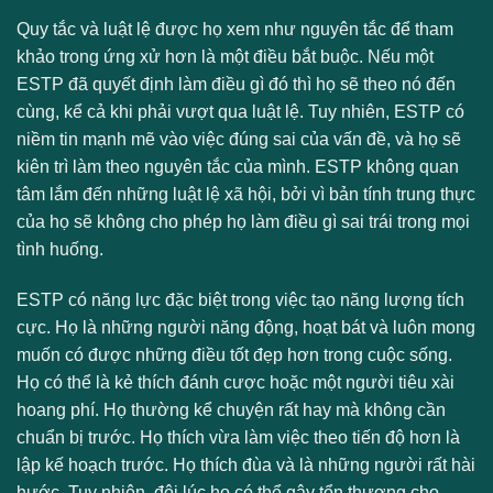
Quy tắc và luật lệ được họ xem như nguyên tắc để tham
khảo trong ứng xử hơn là một điều bắt buộc. Nếu một
ESTP đã quyết định làm điều gì đó thì họ sẽ theo nó đến
cùng, kể cả khi phải vượt qua luật lệ. Tuy nhiên, ESTP có
niềm tin mạnh mẽ vào việc đúng sai của vấn đề, và họ sẽ
kiên trì làm theo nguyên tắc của mình. ESTP không quan
tâm lắm đến những luật lệ xã hội, bởi vì bản tính trung thực
của họ sẽ không cho phép họ làm điều gì sai trái trong mọi
tình huống.
ESTP có năng lực đặc biệt trong việc tạo năng lượng tích
cực. Họ là những người năng động, hoạt bát và luôn mong
muốn có được những điều tốt đẹp hơn trong cuộc sống.
Họ có thể là kẻ thích đánh cược hoặc một người tiêu xài
hoang phí. Họ thường kể chuyện rất hay mà không cần
chuẩn bị trước. Họ thích vừa làm việc theo tiến độ hơn là
lập kế hoạch trước. Họ thích đùa và là những người rất hài
hước. Tuy nhiên, đôi lúc họ có thể gây tổn thương cho