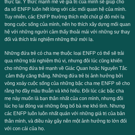
thực tại. Ý thức mạnh mẽ về giá trị của mình sẽ giúp cho
đa số ENFP luôn hết lòng với các mối quan hệ của mình.
Tuy nhiên, các ENFP thường thích một chút gì đó mới lạ
trong cuộc sống của mình, nên họ thích xây dựng mối quan
hệ với những người cảm thấy thoải mái với những sự thay
đổi và thích trải nghiệm những thứ mới lạ.
Những đứa trẻ có cha mẹ thuộc loại ENFP có thể sẽ trải
qua những trải nghiệm thú vị, nhưng đôi lúc cũng khiến
cho những đứa trẻ mạnh về Giác Quan hoặc Nguyên Tắc
cảm thấy căng thẳng. Những đứa trẻ bị ảnh hưởng bởi
vòng xoáy cuộc sống của những bậc cha mẹ ENFP sẽ cho
rằng họ đầy mâu thuẫn và khó hiểu. Đôi lúc các bậc cha
mẹ này muốn là bạn thân nhất của con mình, nhưng đôi
lúc họ lại đóng vai những ông bố bà mẹ khó tính. Nhưng
các ENFP luôn luôn nhất quán với những giá trị của bản
thân mình, và điều này gây nên một ảnh hưởng to lớn đối
với con cái của họ.