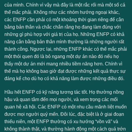
của mình. Chính vì vậy mà đây là một rắc rối mà một số cá
thể mắc phải. Không như các nhóm hướng ngoại khác,
các ENFP cần phải có một khoảng thời gian riêng để cân
bằng bản thân và chắc chắn rằng họ đang làm đúng với
những gì phù hợp với giá trị của họ. Những ENFP có khả
năng cân bằng bản thân mình thường là những người rất
thành công. Ngược lại, những ENFP khác có thể mắc phải
một thói quen đó là bỏ ngang một dự án nào đó nếu họ
thấy một dự án mới mang nhiều tiềm năng hơn. Chính vì
thế mà họ không bao giờ đạt được những kết quả thực sự
đáng kể cho dù họ có khả năng làm được những điều đó.
Hầu hết ENFP có kỹ năng tương tác tốt. Họ thường nồng
hậu và quan tâm đến mọi người, và xem trọng các mối
quan hệ xã hội. Các ENFP có một nhu cầu mãnh liệt muốn
được mọi người quý mến. Đôi lúc, đặc biệt là ở giai đoạn
thiếu niên, một ENFP thường có xu hướng “vồn vã” và
không thành thật, và thường hành động một cách quá trớn