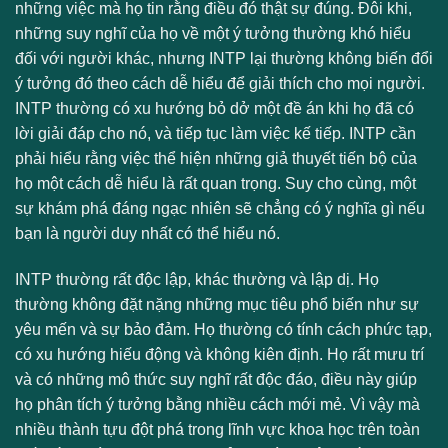
những việc mà họ tin rằng điều đó thật sự đúng. Đôi khi,
những suy nghĩ của họ về một ý tưởng thường khó hiểu
đối với người khác, nhưng INTP lại thường không biến đổi
ý tưởng đó theo cách dễ hiểu để giải thích cho mọi người.
INTP thường có xu hướng bỏ dở một đề án khi họ đã có
lời giải đáp cho nó, và tiếp tục làm việc kế tiếp. INTP cần
phải hiểu rằng việc thể hiện những giả thuyết tiến bộ của
họ một cách dễ hiểu là rất quan trọng. Suy cho cùng, một
sự khám phá đáng ngạc nhiên sẽ chẳng có ý nghĩa gì nếu
bạn là người duy nhất có thể hiểu nó.
INTP thường rất độc lập, khác thường và lập dị. Họ
thường không đặt nặng những mục tiêu phổ biến như sự
yêu mến và sự bảo đảm. Họ thường có tính cách phức tạp,
có xu hướng hiếu động và không kiên định. Họ rất mưu trí
và có những mô thức suy nghĩ rất độc đáo, điều này giúp
họ phân tích ý tưởng bằng nhiều cách mới mẻ. Vì vậy mà
nhiều thành tựu đột phá trong lĩnh vực khoa học trên toàn