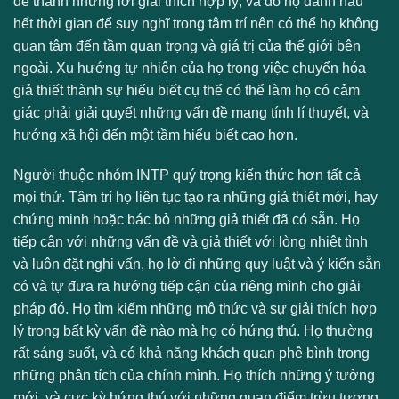
đề thành những lời giải thích hợp lý, và do họ dành hầu
hết thời gian để suy nghĩ trong tâm trí nên có thể họ không
quan tâm đến tầm quan trọng và giá trị của thế giới bên
ngoài. Xu hướng tự nhiên của họ trong việc chuyển hóa
giả thiết thành sự hiểu biết cụ thể có thể làm họ có cảm
giác phải giải quyết những vấn đề mang tính lí thuyết, và
hướng xã hội đến một tầm hiểu biết cao hơn.
Người thuộc nhóm INTP quý trọng kiến thức hơn tất cả
mọi thứ. Tâm trí họ liên tục tạo ra những giả thiết mới, hay
chứng minh hoặc bác bỏ những giả thiết đã có sẵn. Họ
tiếp cận với những vấn đề và giả thiết với lòng nhiệt tình
và luôn đặt nghi vấn, họ lờ đi những quy luật và ý kiến sẵn
có và tự đưa ra hướng tiếp cận của riêng mình cho giải
pháp đó. Họ tìm kiếm những mô thức và sự giải thích hợp
lý trong bất kỳ vấn đề nào mà họ có hứng thú. Họ thường
rất sáng suốt, và có khả năng khách quan phê bình trong
những phân tích của chính mình. Họ thích những ý tưởng
mới, và cực kỳ hứng thú với những quan điểm trừu tượng