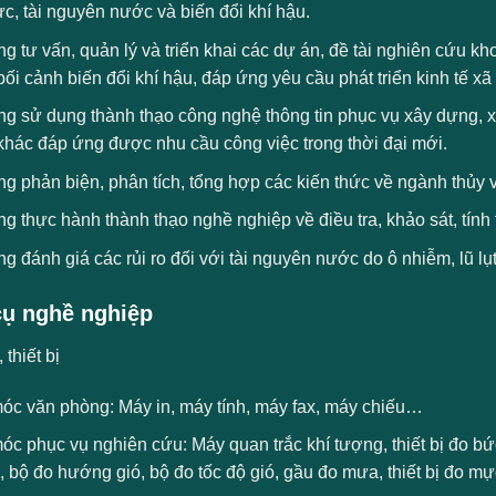
ực, tài nguyên nước và biến đổi khí hậu.
g tư vấn, quản lý và triển khai các dự án, đề tài nghiên cứu k
bối cảnh biến đổi khí hậu, đáp ứng yêu cầu phát triển kinh tế xã 
ng sử dụng thành thạo công nghệ thông tin phục vụ xây dựng, x
khác đáp ứng được nhu cầu công việc trong thời đại mới.
g phản biện, phân tích, tổng hợp các kiến thức về ngành thủy 
g thực hành thành thạo nghề nghiệp về điều tra, khảo sát, tính 
g đánh giá các rủi ro đối với tài nguyên nước do ô nhiễm, lũ lụ
ụ nghề nghiệp
thiết bị
óc văn phòng: Máy in, máy tính, máy fax, máy chiếu…
c phục vụ nghiên cứu: Máy quan trắc khí tượng, thiết bị đo bứ
, bộ đo hướng gió, bộ đo tốc độ gió, gầu đo mưa, thiết bị đo 