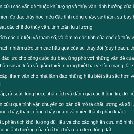
n cứu các vấn đề thuộc khí tượng và thủy văn, ảnh hưởng của
iện đo đạc thủy học, nêu đặc tính dòng chảy, sự thấm, sự bay 
át các chế độ thủy văn, tính toán lưu lượng.
ích các dữ liệu và tham số, và làm rõ đặc tính của chế độ thủy 
rách nhiệm ước tính các hậu quả của sự thay đổi (quy hoạch, th
 đắc lực cho công cuộc dự báo, ứng phó với những vấn đề của kh
ảo sự an toàn và giảm thiểu những thiệt hại về tính mạng, tài s
cấp, tham vấn cho nhà lãnh đạo những hiểu biết sâu sắc hơn v
g.
ập, rà soát, tổng hợp, phân tích và đánh giá các thông tin, dữ l
 cứu quá trình vận chuyển cơ bản để mô tả chất lượng và số lư
dòng chảy, thấm, dòng chảy ngầm và nhiều thành phần khác).
t, phân tích khối lượng dữ liệu và cho các nghiên cứu mô hình
hoặc ảnh hưởng của rò rỉ bể chứa dầu dưới lòng đất.