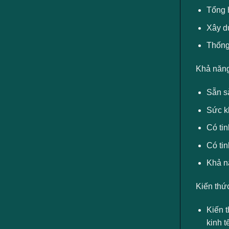
Tổng h
Xây dự
Thống 
Khả năng
Sẵn sà
Sức kh
Có tin
Có tin
Khả n
Kiến thứ
Kiến 
kinh t