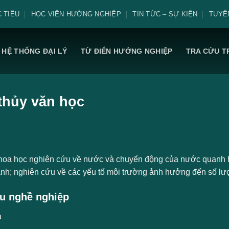
 TIÊU
HỌC VIỆN HƯỚNG NGHIỆP
TIN TỨC – SỰ KIỆN
TUYỂ
HỆ THỐNG ĐẠI LÝ
TỪ ĐIỂN HƯỚNG NGHIỆP
TRA CỨU T
thủy văn học
hoa học nghiên cứu về nước và chuyển động của nước quanh 
nh; nghiên cứu về các yếu tố môi trường ảnh hưởng đến số lư
u nghề nghiệp
ụ