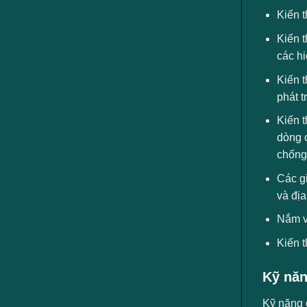
Kiến t
Kiến 
các hi
Kiến t
phát t
Kiến t
dòng 
chống
Các gi
và đị
Nắm vữ
Kiến t
Kỹ năn
Kỹ năng 