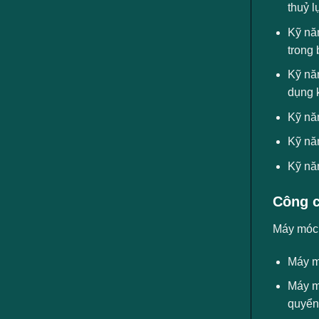
thuỷ l
Kỹ năn
trong 
Kỹ nă
dụng 
Kỹ năn
Kỹ năn
Kỹ năn
Công c
Máy móc, 
Máy m
Máy mó
quyển