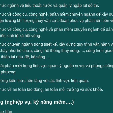
hức ngành về tiêu thoát nước và quản lý ngập lụt đô thị.
thức về công cụ, công nghệ, phần mềm chuyên ngành để xây d
ện tượng khí tượng thuỷ văn cực đoan phục vụ phát triển bền v
hức về công cụ, công nghệ và phần mềm chuyên ngành để đánh gi
riển kinh tế xã hội vùng.
hức chuyên ngành trong thiết kế, xây dựng quy trình vận hành và 
chảy như hồ chứa, cống, hệ thống thuỷ nông….; công trình giao
 thiên tai như đê, kè sông…
ải pháp mới trong lĩnh vực quản lý nguồn nước và phòng chống 
a phương.
ng kiến thức nền tảng về các lĩnh vực liên quan.
hức về an toàn lao động, an toàn môi trường và sức khỏe.
g (nghiệp vụ, kỹ năng mềm,…)
cơ bản