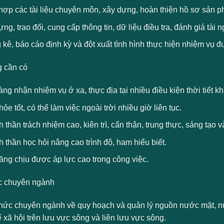
ợp các tài liệu chuyên môn, xây dựng, hoàn thiện hồ sơ sản ph
ng, trao đổi, cung cấp thông tin, dữ liệu điều tra, đánh giá tài
kê, báo cáo định kỳ và đột xuất tình hình thực hiện nhiệm vụ đ
 cần có
ng nhận nhiệm vụ ở xa, thực địa tại nhiều điều kiện thời tiết k
ỏe tốt, có thể làm việc ngoài trời nhiều giờ liên tục.
h thần trách nhiệm cao, kiên trì, cẩn thận, trung thực, sáng tạo 
h thần học hỏi nâng cao trình độ, ham hiểu biết.
ăng chịu được áp lực cao trong công việc.
c chuyên ngành
thức chuyên ngành về quy hoạch và quản lý nguồn nước mặt, nướ
ế xã hội trên lưu vực sông và liên lưu vực sông.