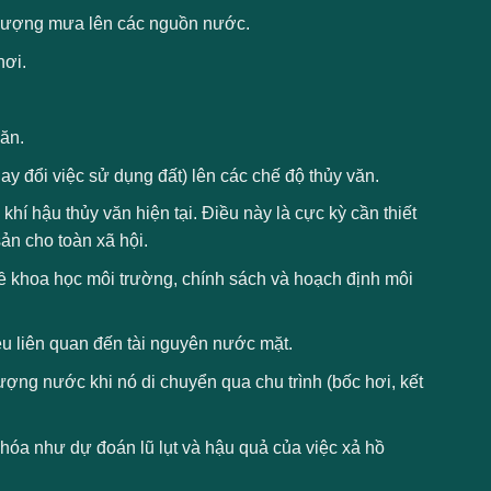
 lượng mưa lên các nguồn nước.
hơi.
văn.
ay đổi việc sử dụng đất) lên các chế độ thủy văn.
í hậu thủy văn hiện tại. Điều này là cực kỳ cần thiết
ản cho toàn xã hội.
ề khoa học môi trường, chính sách và hoạch định môi
iệu liên quan đến tài nguyên nước mặt.
ợng nước khi nó di chuyển qua chu trình (bốc hơi, kết
 hóa như dự đoán lũ lụt và hậu quả của việc xả hồ