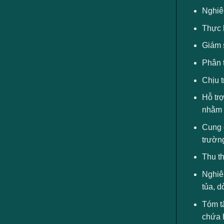
Nghiê
Thực h
Giám s
Phân t
Chịu t
Hỗ trợ
nhằm b
Cung 
trườn
Thu th
Nghiên
tủa, 
Tóm tắ
chứa 