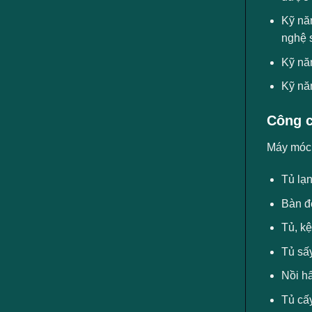
Kỹ nă
nghệ 
Kỹ năn
Kỹ năn
Công c
Máy móc, 
Tủ lạ
Bàn đ
Tủ, k
Tủ sấ
Nồi hấ
Tủ cấy