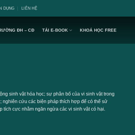
N DỤNG
LIÊN HỆ
RƯỜNG ĐH – CĐ
TẢI E-BOOK
KHOÁ HỌC FREE
ộng sinh vật hóa học; sự phân bố của vi sinh vật trong
; nghiên cứu các biện pháp thích hợp để có thể sử
p tích cực nhằm ngăn ngừa các vi sinh vật có hại.