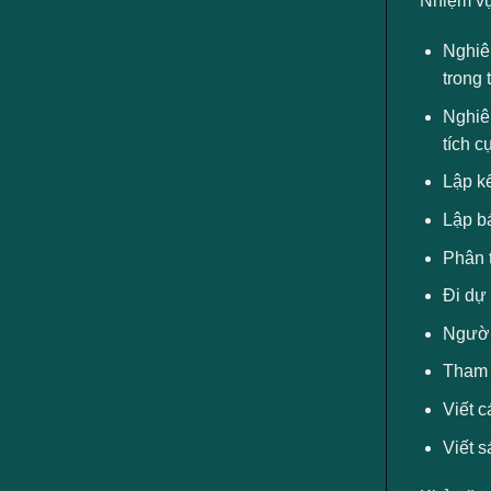
Nhiệm v
Nghiên
trong 
Nghiên
tích c
Lập k
Lập b
Phân t
Đi dự 
Người
Tham g
Viết c
Viết s