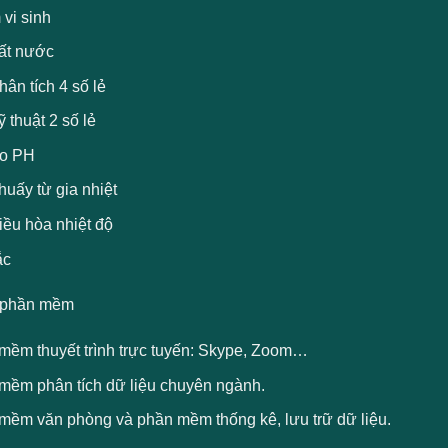
vi sinh
ất nước
ân tích 4 số lẻ
 thuật 2 số lẻ
o PH
uấy từ gia nhiệt
iều hòa nhiệt độ
ắc
 phần mềm
mềm thuyết trình trực tuyến: Skype, Zoom…
mềm phân tích dữ liệu chuyên ngành.
mềm văn phòng và phần mềm thống kê, lưu trữ dữ liệu.