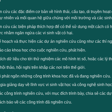
ụ
 cứu các đặc điểm cơ bản về hình thái, cấu tạo, di truyền hoạt 
tự nhiên và mối quan hệ giữa chúng với môi trường và các sinh
 cứu các biện pháp thích hợp để có thể sử dụng một cách có hi
ực nhằm ngăn ngừa các vi sinh vật có hại.
ế hoạch và thực hiện các dự án nghiên cứu cũng như các thí n
áo cáo khoa học cho cuộc nghiên cứu, phát hiện.
ích dữ liệu cho tới thử nghiệm các mô hình trị số, hoặc các lý t
hội thảo, hội nghị trên khắp các nơi trên thế giới.
 phát ngôn những công trình khoa học đã và đang nghiên cứu.
ia giảng dạy về lĩnh vực vi sinh vật học và công nghệ sinh học 
ác công trình nghiên cứu, với mục đích trình bày, chia sẻ các d
ách báo về các công trình đã nghiên cứu.