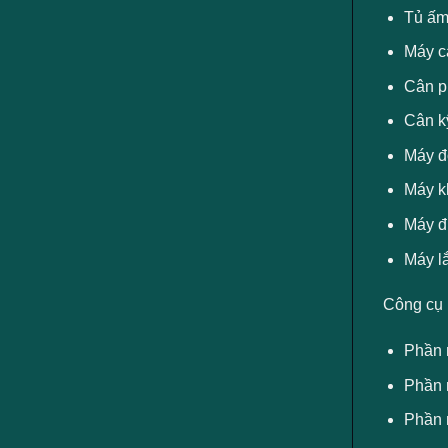
Tủ ấm 
Máy c
Cân ph
Cân kỹ
Máy đ
Máy kh
Máy đ
Máy l
Công cụ
Phần 
Phần 
Phần 