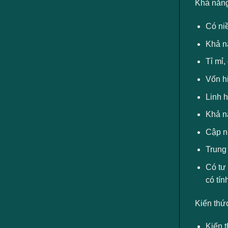
Khả năng
Có ni
Khả n
Tỉ mỉ,
Vốn hi
Linh 
Khả n
Cập nh
Trung 
Có tư
có tín
Kiến thứ
Kiến t