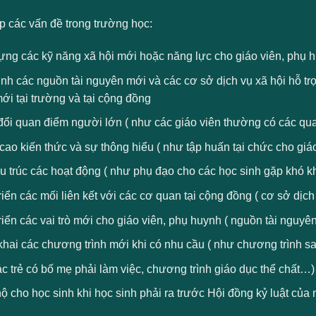
p các vấn đề trong trường học:
ựng các kỹ năng xã hội mới hoặc năng lực cho giáo viên, phụ h
nh các nguồn tài nguyên mới và các cơ sở dịch vụ xã hội hỗ tr
mới tại trường và tại cộng đồng
ổi quan điểm người lớn ( như các giáo viên thường có các qua
ao kiến thức và sự thông hiểu ( như tập huấn tại chức cho giáo 
u trúc các hoạt động ( như phụ đạo cho các học sinh gặp khó kh
riển các mối liên kết với các cơ quan tại cộng đồng ( cơ sở dịch
riển các vai trò mới cho giáo viên, phụ huynh ( nguồn tài nguyên
khai các chương trình mới khi có nhu cầu ( như chương trình s
c trẻ có bố mẹ phải làm việc, chương trình giáo dục thể chất…)
ộ cho học sinh khi học sinh phải ra trước Hội đồng kỷ luật của