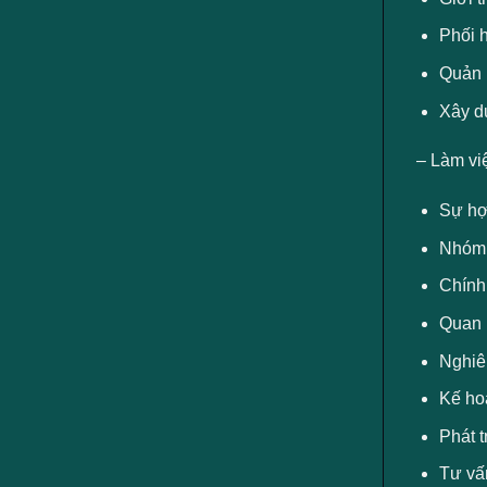
Phối 
Quản 
Xây d
– Làm vi
Sự hợ
Nhóm 
Chính 
Quan 
Nghiê
Kế ho
Phát 
Tư vấ