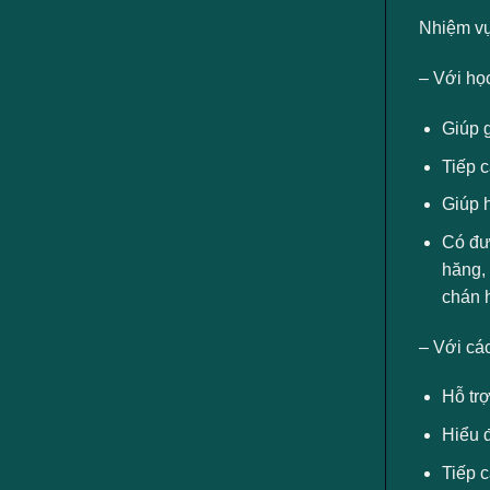
Nhiệm v
– Với họ
Giúp 
Tiếp c
Giúp 
Có đư
hăng, 
chán h
– Với cá
Hỗ trợ
Hiểu đ
Tiếp 