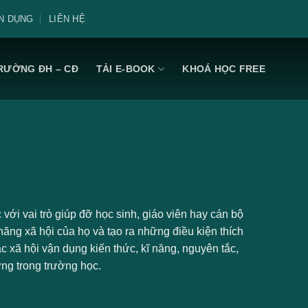
N DỤNG
LIÊN HỆ
RƯỜNG ĐH – CĐ
TẢI E-BOOK
KHOÁ HỌC FREE
với vai trò giúp đỡ học sinh, giáo viên hay cán bộ
ăng xã hội của họ và tạo ra những điều kiện thích
 xã hội vận dụng kiến thức, kĩ năng, nguyên tắc,
ng trong trường học.