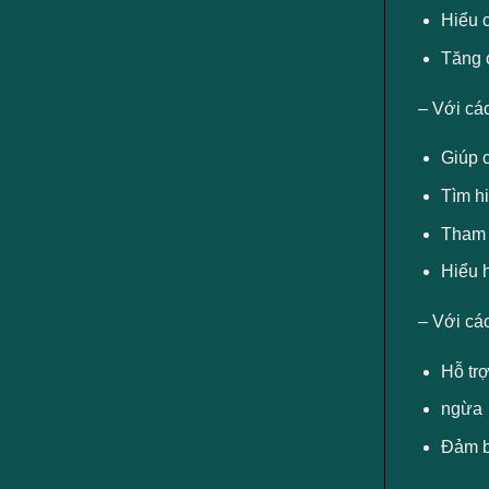
Hiểu c
Tăng 
– Với các
Giúp c
Tìm h
Tham g
Hiểu 
– Với cá
Hỗ tr
ngừa
Đảm b