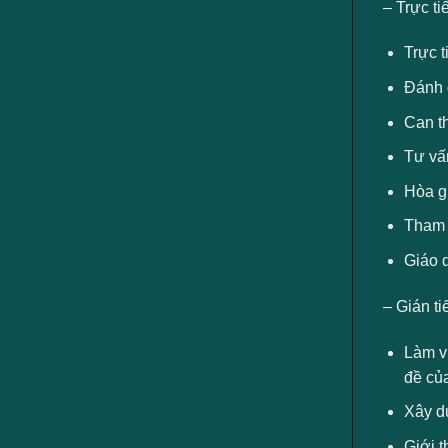
– Trực ti
Trực t
Đánh g
Can t
Tư vấ
Hòa g
Tham 
Giáo d
– Gián ti
Làm vi
đề củ
Xây d
Giới t