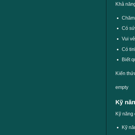
Khả năng
Chăm c
Có sức
Vui vẻ
Có tin
Biết q
Kiến thứ
empty
Kỹ năn
Kỹ năng 
Kỹ năn