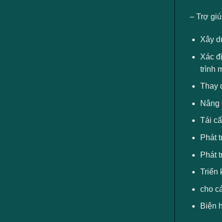
– Trợ giú
Xây d
Xác đị
trình 
Thay đ
Nâng c
Tái cấ
Phát t
Phát t
Triển 
cho cá
Biện h