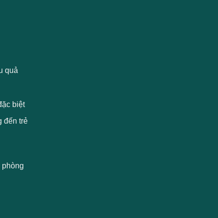
ệu quả
đặc biệt
 đến trẻ
h phòng