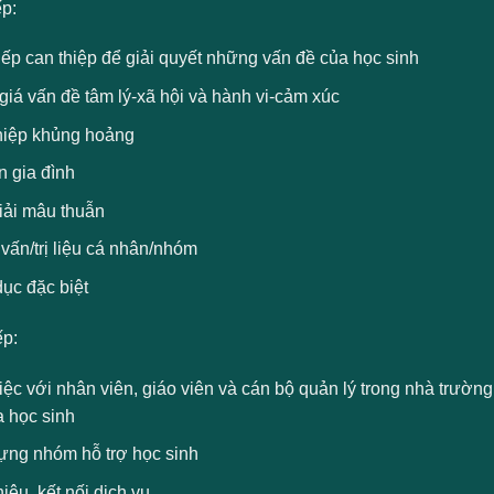
ếp:
iếp can thiệp để giải quyết những vấn đề của học sinh
iá vấn đề tâm lý-xã hội và hành vi-cảm xúc
hiệp khủng hoảng
n gia đình
iải mâu thuẫn
vấn/trị liệu cá nhân/nhóm
ục đặc biệt
ếp:
ệc với nhân viên, giáo viên và cán bộ quản lý trong nhà trườn
a học sinh
ựng nhóm hỗ trợ học sinh
hiệu, kết nối dịch vụ