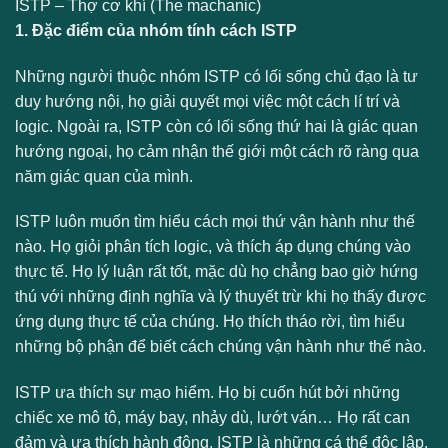
ISTP – Thợ cơ khí (The machanic)
1. Đặc điểm của nhóm tính cách ISTP
Những người thuộc nhóm ISTP có lối sống chủ đạo là tư
duy hướng nội, họ giải quyết mọi việc một cách lí trí và
logic. Ngoài ra, ISTP còn có lối sống thứ hai là giác quan
hướng ngoại, họ cảm nhận thế giới một cách rõ ràng qua
năm giác quan của mình.
ISTP luôn muốn tìm hiểu cách mọi thứ vận hành như thế
nào. Họ giỏi phân tích logic, và thích áp dụng chúng vào
thực tế. Họ lý luận rất tốt, mặc dù họ chẳng bao giờ hứng
thú với những định nghĩa và lý thuyết trừ khi họ thấy được
ứng dụng thực tế của chúng. Họ thích tháo rời, tìm hiểu
những bộ phận để biết cách chúng vận hành như thế nào.
ISTP ưa thích sự mạo hiểm. Họ bị cuốn hút bởi những
chiếc xe mô tô, máy bay, nhảy dù, lướt ván… Họ rất can
đảm và ưa thích hành động. ISTP là những cá thể độc lập,