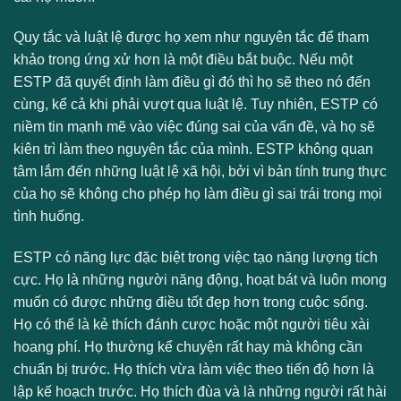
Quy tắc và luật lệ được họ xem như nguyên tắc để tham
khảo trong ứng xử hơn là một điều bắt buộc. Nếu một
ESTP đã quyết định làm điều gì đó thì họ sẽ theo nó đến
cùng, kể cả khi phải vượt qua luật lệ. Tuy nhiên, ESTP có
niềm tin mạnh mẽ vào việc đúng sai của vấn đề, và họ sẽ
kiên trì làm theo nguyên tắc của mình. ESTP không quan
tâm lắm đến những luật lệ xã hội, bởi vì bản tính trung thực
của họ sẽ không cho phép họ làm điều gì sai trái trong mọi
tình huống.
ESTP có năng lực đặc biệt trong việc tạo năng lượng tích
cực. Họ là những người năng động, hoạt bát và luôn mong
muốn có được những điều tốt đẹp hơn trong cuộc sống.
Họ có thể là kẻ thích đánh cược hoặc một người tiêu xài
hoang phí. Họ thường kể chuyện rất hay mà không cần
chuẩn bị trước. Họ thích vừa làm việc theo tiến độ hơn là
lập kế hoạch trước. Họ thích đùa và là những người rất hài