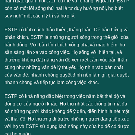
năm giác quan một cách cụ thể và rõ ràng. Ngoài ra, ESTP
còn có một lối sống thứ hai là tư duy hướng nội, họ biết
suy nghĩ một cách lý trí và hợp lý.
ESTP có tính cách thân thiện, thẳng thắn. Dễ hào hứng và
phấn khích, ESTP là những người sống trong thế giới của
hành động. Với bản tính thích xông pha và mạo hiểm, họ
sẵn sàng lăn xả vào công việc. Họ sống với hiện tại, và
thường không đặt nặng vấn đề xem xét cảm xúc bản thân
cũng như những vấn đề lý thuyết. Họ nhìn vào bản chất
của vấn đề, nhanh chóng quyết định nên làm gì, giải quyết
nhanh chóng và tiếp tục làm công việc khác.
ESTP có khả năng đặc biệt trong việc nắm bắt thái độ và
động cơ của người khác. Họ thu nhặt các thông tin mà đa
số những người khác không để ý đến, điển hình là nét mặt
và thái độ. Họ thường đi trước những người đang tiếp xúc
với họ và ESTP sử dụng khả năng này của họ để có được
cái họ muốn.