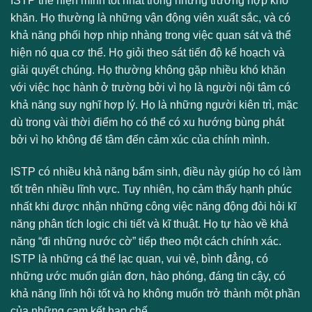
ISTP thể hiện mình tốt nhất trong những trường hợp khó
khăn. Họ thường là những vận động viên xuất sắc, và có
khả năng phối hợp nhịp nhàng trong việc quan sát và thể
hiện nó qua cơ thể. Họ giỏi theo sát tiến độ kế hoạch và
giải quyết chúng. Họ thường không gặp nhiều khó khăn
với việc học hành ở trường bởi vì họ là người nội tâm có
khả năng suy nghĩ hợp lý. Họ là những người kiên trì, mặc
dù trong vài thời điểm họ có thể có xu hướng bùng phát
bởi vì họ không để tâm đến cảm xúc của chính mình.
ISTP có nhiều khả năng bẩm sinh, điều này giúp họ có làm
tốt trên nhiều lĩnh vực. Tuy nhiên, họ cảm thấy hạnh phúc
nhất khi được nhận những công việc năng động đòi hỏi kĩ
năng phân tích logic chi tiết và kĩ thuật. Họ tự hào về khả
năng “đi những nước cờ” tiếp theo một cách chính xác.
ISTP là những cá thể lạc quan, vui vẻ, bình đẳng, có
những ước muốn giản đơn, hào phóng, đáng tin cậy, có
khả năng lĩnh hội tốt và họ không muốn trở thành một phần
của những cam kết hạn chế.