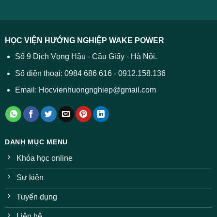
năm
Tất
2026
cả
được
các
dự
trường
báo
HỌC VIỆN HƯỚNG NGHIỆP WAKE POWER
giảm
ở
Số 9 Dịch Vọng Hậu - Cầu Giấy - Hà Nội.
nhiều
ngành
Số điện thoại: 0984 686 616 - 0912.158.136
Email: Hocvienhuongnghiep@gmail.com
DANH MỤC MENU
Khóa học online
Sự kiện
Tuyển dụng
Liên hệ