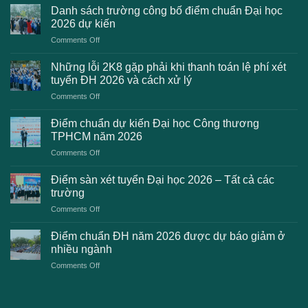
Danh sách trường công bố điểm chuẩn Đại học
2026 dự kiến
on
Comments Off
Danh
sách
Những lỗi 2K8 gặp phải khi thanh toán lệ phí xét
trường
tuyển ĐH 2026 và cách xử lý
công
on
Comments Off
bố
Những
điểm
lỗi
chuẩn
Điểm chuẩn dự kiến Đại học Công thương
2K8
Đại
TPHCM năm 2026
gặp
học
on
Comments Off
phải
2026
Điểm
khi
dự
chuẩn
thanh
Điểm sàn xét tuyển Đại học 2026 – Tất cả các
kiến
dự
toán
trường
kiến
lệ
on
Comments Off
Đại
phí
Điểm
học
xét
sàn
Công
Điểm chuẩn ĐH năm 2026 được dự báo giảm ở
tuyển
xét
thương
nhiều ngành
ĐH
tuyển
TPHCM
2026
on
Comments Off
Đại
năm
và
Điểm
học
2026
cách
chuẩn
2026
xử
ĐH
–
lý