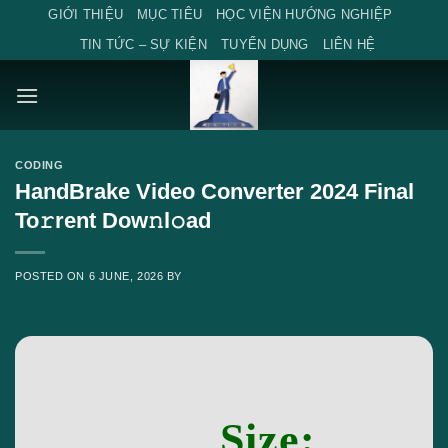
Skip
GIỚI THIỆU
MỤC TIÊU
HỌC VIỆN HƯỚNG NGHIỆP
to
TIN TỨC – SỰ KIỆN
TUYỂN DỤNG
LIÊN HỆ
content
CODING
HandBrake Video Converter 2024 Final
To𝚛rent Dow𝚗l𝚘ad
POSTED ON
6 JUNE, 2026
BY
Size: