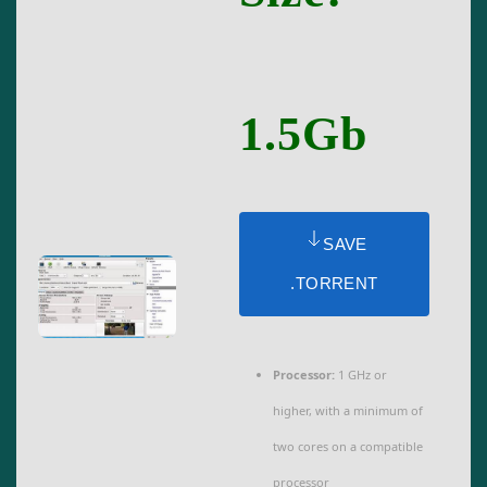
1.5Gb
SAVE
.TORRENT
Processor:
1 GHz or
higher, with a minimum of
two cores on a compatible
processor