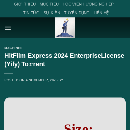
Skip
GIỚI THIỆU
MỤC TIÊU
HỌC VIỆN HƯỚNG NGHIỆP
to
TIN TỨC – SỰ KIỆN
TUYỂN DỤNG
LIÊN HỆ
content
MACHINES
HitFilm Express 2024 EnterpriseLicense
(Yify) To𝚛rent
POSTED ON
4 NOVEMBER, 2025
BY
Size: