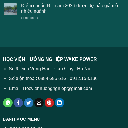
xét
sàn
Công
Điểm chuẩn ĐH năm 2026 được dự báo giảm ở
tuyển
xét
thương
nhiều ngành
ĐH
tuyển
TPHCM
2026
on
Comments Off
Đại
năm
và
Điểm
học
2026
cách
chuẩn
2026
xử
ĐH
–
lý
năm
Tất
2026
cả
được
các
dự
trường
báo
HỌC VIỆN HƯỚNG NGHIỆP WAKE POWER
giảm
ở
Số 9 Dịch Vọng Hậu - Cầu Giấy - Hà Nội.
nhiều
ngành
Số điện thoại: 0984 686 616 - 0912.158.136
Email: Hocvienhuongnghiep@gmail.com
DANH MỤC MENU