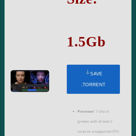
1.5Gb
SAVE
.TORRENT
Processor:
1 GHz or
greater, with at least 2
cores on a supported CPU