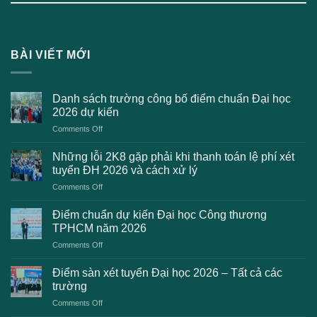
BÀI VIẾT MỚI
Danh sách trường công bố điểm chuẩn Đại học
2026 dự kiến
on
Comments Off
Danh
sách
Những lỗi 2K8 gặp phải khi thanh toán lệ phí xét
trường
tuyển ĐH 2026 và cách xử lý
công
on
Comments Off
bố
Những
điểm
lỗi
chuẩn
Điểm chuẩn dự kiến Đại học Công thương
2K8
Đại
TPHCM năm 2026
gặp
học
on
Comments Off
phải
2026
Điểm
khi
dự
chuẩn
thanh
Điểm sàn xét tuyển Đại học 2026 – Tất cả các
kiến
dự
toán
trường
kiến
lệ
on
Comments Off
Đại
phí
Điểm
học