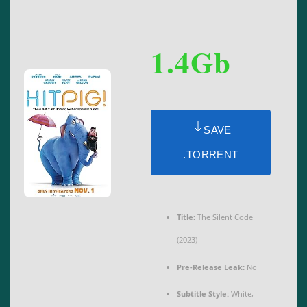
1.4Gb
SAVE
.TORRENT
Title:
The Silent Code
(2023)
Pre-Release Leak:
No
Subtitle Style:
White,