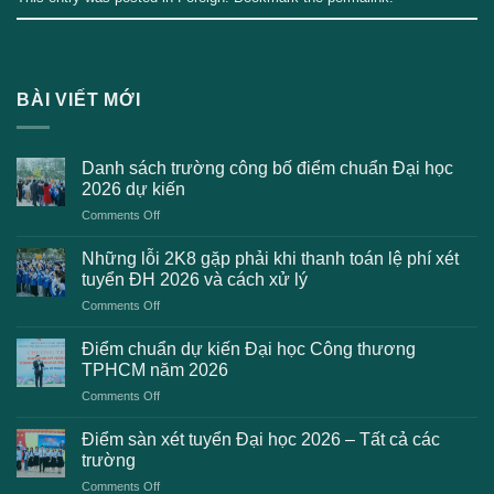
BÀI VIẾT MỚI
Danh sách trường công bố điểm chuẩn Đại học
2026 dự kiến
on
Comments Off
Danh
sách
Những lỗi 2K8 gặp phải khi thanh toán lệ phí xét
trường
tuyển ĐH 2026 và cách xử lý
công
on
Comments Off
bố
Những
điểm
lỗi
chuẩn
Điểm chuẩn dự kiến Đại học Công thương
2K8
Đại
TPHCM năm 2026
gặp
học
on
Comments Off
phải
2026
Điểm
khi
dự
chuẩn
thanh
Điểm sàn xét tuyển Đại học 2026 – Tất cả các
kiến
dự
toán
trường
kiến
lệ
on
Comments Off
Đại
phí