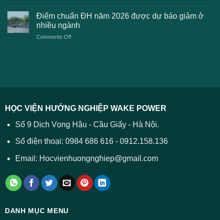
Điểm
học
xét
sàn
Công
Điểm chuẩn ĐH năm 2026 được dự báo giảm ở
tuyển
xét
thương
nhiều ngành
ĐH
tuyển
TPHCM
2026
on
Comments Off
Đại
năm
và
Điểm
học
2026
cách
chuẩn
2026
xử
ĐH
–
lý
năm
Tất
2026
cả
được
các
dự
trường
báo
HỌC VIỆN HƯỚNG NGHIỆP WAKE POWER
giảm
ở
Số 9 Dịch Vọng Hậu - Cầu Giấy - Hà Nội.
nhiều
ngành
Số điện thoại: 0984 686 616 - 0912.158.136
Email: Hocvienhuongnghiep@gmail.com
DANH MỤC MENU