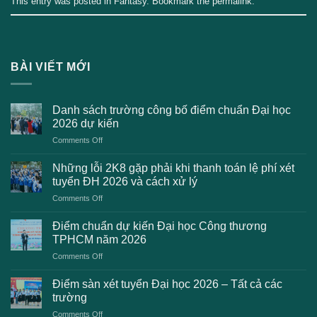
This entry was posted in
Fantasy
. Bookmark the
permalink
.
BÀI VIẾT MỚI
Danh sách trường công bố điểm chuẩn Đại học
2026 dự kiến
on
Comments Off
Danh
sách
Những lỗi 2K8 gặp phải khi thanh toán lệ phí xét
trường
tuyển ĐH 2026 và cách xử lý
công
on
Comments Off
bố
Những
điểm
lỗi
chuẩn
Điểm chuẩn dự kiến Đại học Công thương
2K8
Đại
TPHCM năm 2026
gặp
học
on
Comments Off
phải
2026
Điểm
khi
dự
chuẩn
thanh
Điểm sàn xét tuyển Đại học 2026 – Tất cả các
kiến
dự
toán
trường
kiến
lệ
on
Comments Off
Đại