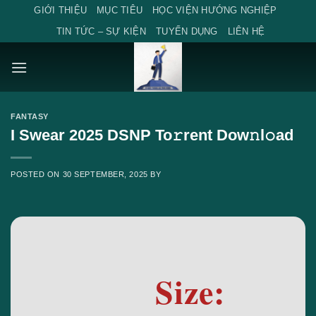
Skip
GIỚI THIỆU
MỤC TIÊU
HỌC VIỆN HƯỚNG NGHIỆP
to
TIN TỨC – SỰ KIỆN
TUYỂN DỤNG
LIÊN HỆ
content
FANTASY
I Swear 2025 DSNP To𝚛rent Dow𝚗l𝚘ad
POSTED ON
30 SEPTEMBER, 2025
BY
Size: