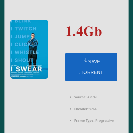
1.4Gb
SAVE
.TORRENT
Source:
AMZN
Encoder:
x264
Frame Type:
Progressive