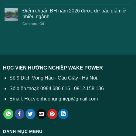
phí
Điểm
học
xét
sàn
Công
Điểm chuẩn ĐH năm 2026 được dự báo giảm ở
tuyển
xét
thương
nhiều ngành
ĐH
tuyển
TPHCM
2026
on
Comments Off
Đại
năm
và
Điểm
học
2026
cách
chuẩn
2026
xử
ĐH
–
lý
năm
Tất
2026
cả
được
các
dự
trường
báo
HỌC VIỆN HƯỚNG NGHIỆP WAKE POWER
giảm
ở
Số 9 Dịch Vọng Hậu - Cầu Giấy - Hà Nội.
nhiều
ngành
Số điện thoại: 0984 686 616 - 0912.158.136
Email: Hocvienhuongnghiep@gmail.com
DANH MỤC MENU