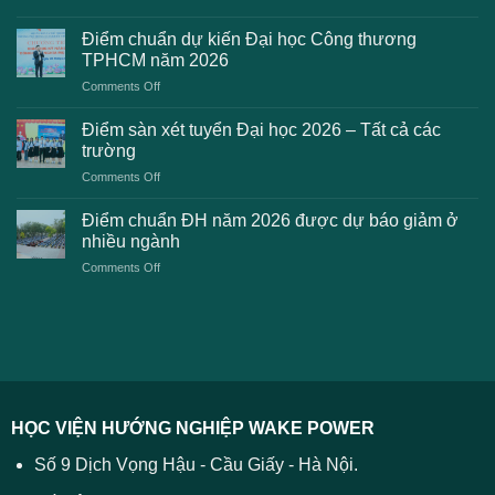
Những
điểm
lỗi
chuẩn
Điểm chuẩn dự kiến Đại học Công thương
2K8
Đại
TPHCM năm 2026
gặp
học
on
Comments Off
phải
2026
Điểm
khi
dự
chuẩn
thanh
Điểm sàn xét tuyển Đại học 2026 – Tất cả các
kiến
dự
toán
trường
kiến
lệ
on
Comments Off
Đại
phí
Điểm
học
xét
sàn
Công
Điểm chuẩn ĐH năm 2026 được dự báo giảm ở
tuyển
xét
thương
nhiều ngành
ĐH
tuyển
TPHCM
2026
on
Comments Off
Đại
năm
và
Điểm
học
2026
cách
chuẩn
2026
xử
ĐH
–
lý
năm
Tất
2026
cả
được
các
dự
trường
báo
HỌC VIỆN HƯỚNG NGHIỆP WAKE POWER
giảm
ở
Số 9 Dịch Vọng Hậu - Cầu Giấy - Hà Nội.
nhiều
ngành