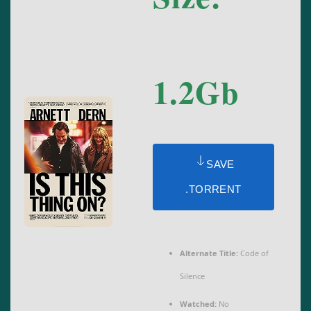
1.2Gb
SAVE
.TORRENT
Alternate Title:
Code of
Silence
Watched:
No