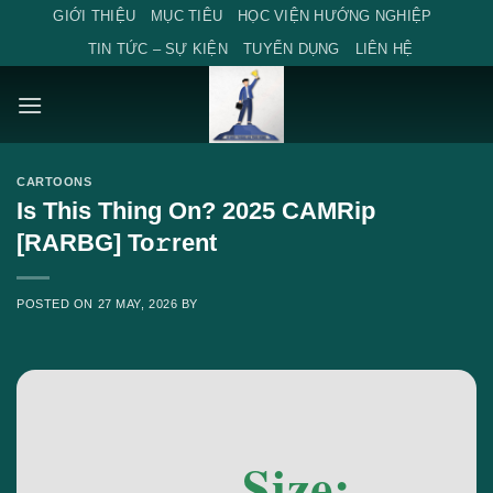
Skip
GIỚI THIỆU
MỤC TIÊU
HỌC VIỆN HƯỚNG NGHIỆP
to
TIN TỨC – SỰ KIỆN
TUYỂN DỤNG
LIÊN HỆ
content
CARTOONS
Is This Thing On? 2025 CAMRip
[RARBG] To𝚛rent
POSTED ON
27 MAY, 2026
BY
Size: