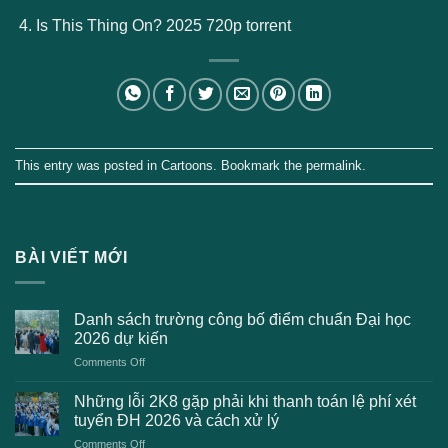
Is This Thing On? 2025 720p torrent
This entry was posted in
Cartoons
. Bookmark the
permalink
.
BÀI VIẾT MỚI
Danh sách trường công bố điểm chuẩn Đại học
2026 dự kiến
on
Comments Off
Danh
sách
Những lỗi 2K8 gặp phải khi thanh toán lệ phí xét
trường
tuyển ĐH 2026 và cách xử lý
công
on
Comments Off
bố