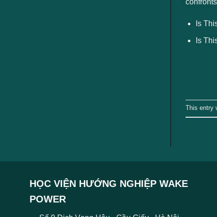
confronts
ngành
Is Th
Is Th
This entry
HỌC VIỆN HƯỚNG NGHIỆP WAKE
POWER