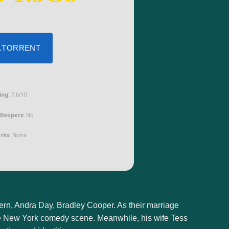
 .TORRENT
ing:
7.6/10
Bloopers:
No
rks:
None
Dern, Andra Day, Bradley Cooper. As their marriage
he New York comedy scene. Meanwhile, his wife Tess