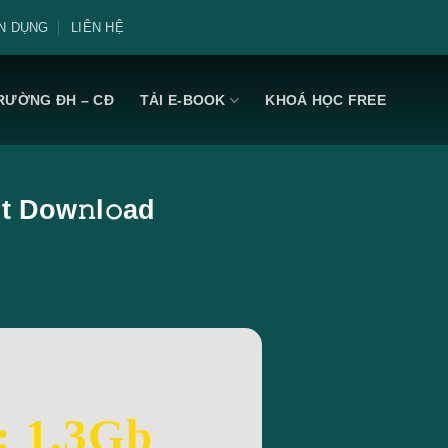
N DỤNG
LIÊN HỆ
RƯỜNG ĐH – CĐ
TẢI E-BOOK
KHOÁ HỌC FREE
t Dow𝚗l𝚘ad
: 1.3Gb