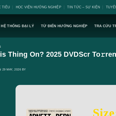
 TIÊU
HỌC VIỆN HƯỚNG NGHIỆP
TIN TỨC – SỰ KIỆN
TUYỂ
HỆ THỐNG ĐẠI LÝ
TỪ ĐIỂN HƯỚNG NGHIỆP
TRA CỨU T
S
his Thing On? 2025 DVDScr To𝚛ren
ON
29 MAY, 2026
BY
Size