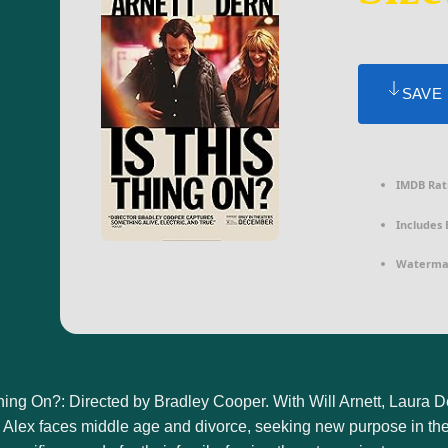
SAVE
IMDB Rat
Includes 
Waterma
hing On?: Directed by Bradley Cooper. With Will Arnett, Laura 
, Alex faces middle age and divorce, seeking new purpose in t