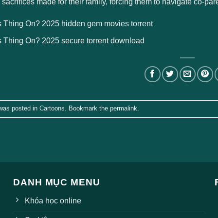
 sacrifices made for their family, forcing them to navigate co-par
is Thing On? 2025 hidden gem movies torrent
is Thing On? 2025 secure torrent download
 was posted in
Cartoons
. Bookmark the
permalink
.
DANH MỤC MENU
Khóa học online