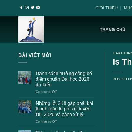
Skip
GIỚI THIỆU
MỤC
to
content
TRANG CHỦ
CARTOON
BÀI VIẾT MỚI
Is T
Danh sách trường công bố
điểm chuẩn Đại học 2026
POSTED 
dự kiến
on
Comments Off
Danh
sách
Những lỗi 2K8 gặp phải khi
trường
thanh toán lệ phí xét tuyển
công
ĐH 2026 và cách xử lý
bố
on
Comments Off
điểm
Những
chuẩn
lỗi
Đại