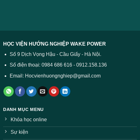
và
Điểm
học
2026
cách
chuẩn
2026
xử
ĐH
–
lý
năm
Tất
2026
cả
được
các
dự
trường
báo
HỌC VIỆN HƯỚNG NGHIỆP WAKE POWER
giảm
ở
Số 9 Dịch Vọng Hậu - Cầu Giấy - Hà Nội.
nhiều
ngành
Số điện thoại: 0984 686 616 - 0912.158.136
Email: Hocvienhuongnghiep@gmail.com
DANH MỤC MENU
Khóa học online
Sự kiện