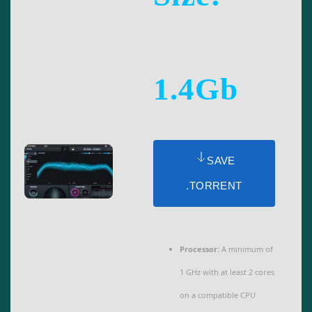
1.4Gb
SAVE
.TORRENT
Processor:
A minimum of
1 GHz with at least 2 cores
on a compatible CPU