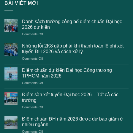
BÀI VIẾT MỚI
Danh sách trường công bố điểm chuẩn Đại học
2026 dự kiến
on
Comments Off
Danh
sách
Những lỗi 2K8 gặp phải khi thanh toán lệ phí xét
trường
tuyển ĐH 2026 và cách xử lý
công
on
Comments Off
bố
Những
điểm
lỗi
chuẩn
Điểm chuẩn dự kiến Đại học Công thương
2K8
Đại
TPHCM năm 2026
gặp
học
on
Comments Off
phải
2026
Điểm
khi
dự
chuẩn
thanh
Điểm sàn xét tuyển Đại học 2026 – Tất cả các
kiến
dự
toán
trường
kiến
lệ
on
Comments Off
Đại
phí
Điểm
học
xét
sàn
Công
Điểm chuẩn ĐH năm 2026 được dự báo giảm ở
tuyển
xét
thương
nhiều ngành
ĐH
tuyển
TPHCM
2026
on
Comments Off
Đại
năm