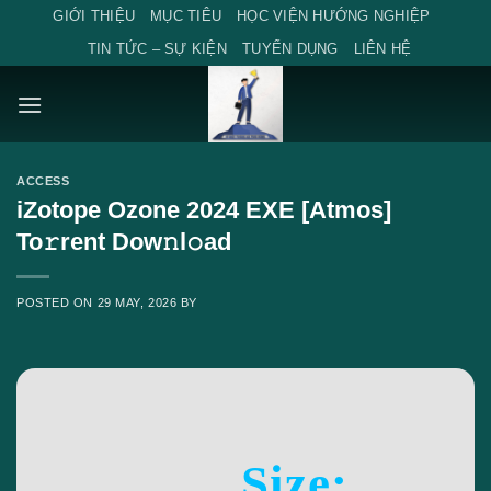
Skip
GIỚI THIỆU
MỤC TIÊU
HỌC VIỆN HƯỚNG NGHIỆP
to
TIN TỨC – SỰ KIỆN
TUYỂN DỤNG
LIÊN HỆ
content
ACCESS
iZotope Ozone 2024 EXE [Atmos]
To𝚛rent Dow𝚗l𝚘ad
POSTED ON
29 MAY, 2026
BY
Size: