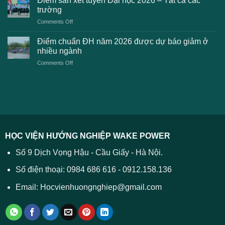
Điểm sàn xét tuyển Đại học 2026 – Tất cả các
dự
toán
trường
kiến
lệ
on
Comments Off
Đại
phí
Điểm
học
xét
sàn
Công
Điểm chuẩn ĐH năm 2026 được dự báo giảm ở
tuyển
xét
thương
nhiều ngành
ĐH
tuyển
TPHCM
2026
on
Comments Off
Đại
năm
và
Điểm
học
2026
cách
chuẩn
2026
xử
ĐH
–
lý
năm
Tất
2026
cả
được
các
dự
trường
báo
HỌC VIỆN HƯỚNG NGHIỆP WAKE POWER
giảm
ở
Số 9 Dịch Vọng Hậu - Cầu Giấy - Hà Nội.
nhiều
ngành
Số điện thoại: 0984 686 616 - 0912.158.136
Email: Hocvienhuongnghiep@gmail.com