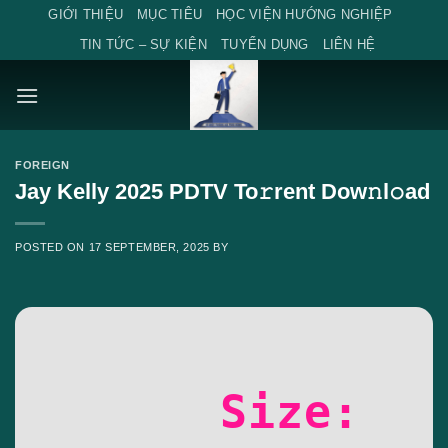
Skip
GIỚI THIỆU
MỤC TIÊU
HỌC VIỆN HƯỚNG NGHIỆP
to
TIN TỨC – SỰ KIỆN
TUYỂN DỤNG
LIÊN HỆ
content
FOREIGN
Jay Kelly 2025 PDTV To𝚛rent Dow𝚗l𝚘ad
POSTED ON
17 SEPTEMBER, 2025
BY
Size: