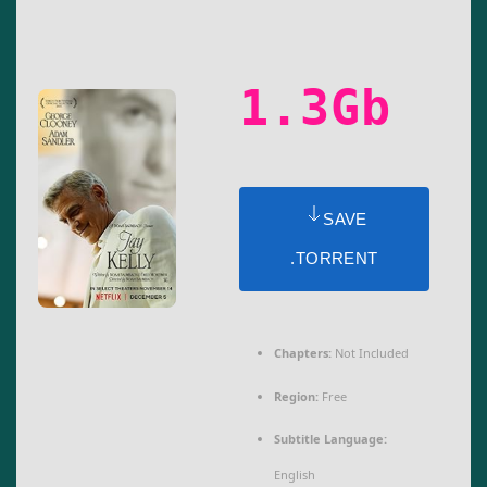
1.3Gb
SAVE
.TORRENT
Chapters:
Not Included
Region:
Free
Subtitle Language:
English