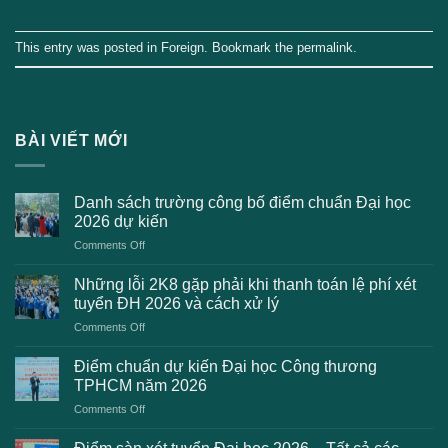
This entry was posted in
Foreign
. Bookmark the
permalink
.
BÀI VIẾT MỚI
Danh sách trường công bố điểm chuẩn Đại học
2026 dự kiến
on
Comments Off
Danh
sách
Những lỗi 2K8 gặp phải khi thanh toán lệ phí xét
trường
tuyển ĐH 2026 và cách xử lý
công
on
Comments Off
bố
Những
điểm
lỗi
chuẩn
Điểm chuẩn dự kiến Đại học Công thương
2K8
Đại
TPHCM năm 2026
gặp
học
on
Comments Off
phải
2026
Điểm
khi
dự
chuẩn
thanh
kiến