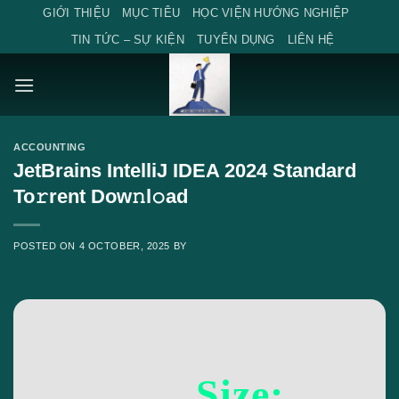
Skip
GIỚI THIỆU
MỤC TIÊU
HỌC VIỆN HƯỚNG NGHIỆP
to
TIN TỨC – SỰ KIỆN
TUYỂN DỤNG
LIÊN HỆ
content
ACCOUNTING
JetBrains IntelliJ IDEA 2024 Standard
To𝚛rent Dow𝚗l𝚘ad
POSTED ON
4 OCTOBER, 2025
BY
Size: