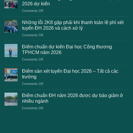
2026 dự kiến
on
Comments Off
Danh
sách
Những lỗi 2K8 gặp phải khi thanh toán lệ phí xét
trường
tuyển ĐH 2026 và cách xử lý
công
on
Comments Off
bố
Những
điểm
lỗi
chuẩn
Điểm chuẩn dự kiến Đại học Công thương
2K8
Đại
TPHCM năm 2026
gặp
học
on
Comments Off
phải
2026
Điểm
khi
dự
chuẩn
thanh
Điểm sàn xét tuyển Đại học 2026 – Tất cả các
kiến
dự
toán
trường
kiến
lệ
on
Comments Off
Đại
phí
Điểm
học
xét
sàn
Công
Điểm chuẩn ĐH năm 2026 được dự báo giảm ở
tuyển
xét
thương
nhiều ngành
ĐH
tuyển
TPHCM
2026
on
Comments Off
Đại
năm
và
Điểm
học
2026
cách
chuẩn
2026
xử
ĐH
–
lý
năm
Tất