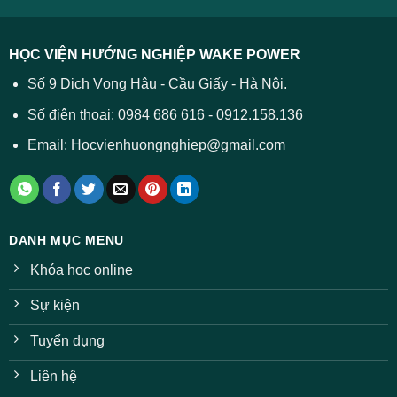
2026
cả
được
các
dự
trường
báo
HỌC VIỆN HƯỚNG NGHIỆP WAKE POWER
giảm
ở
Số 9 Dịch Vọng Hậu - Cầu Giấy - Hà Nội.
nhiều
ngành
Số điện thoại: 0984 686 616 - 0912.158.136
Email: Hocvienhuongnghiep@gmail.com
DANH MỤC MENU
Khóa học online
Sự kiện
Tuyển dụng
Liên hệ