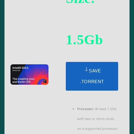
1.5Gb
SAVE
.TORRENT
Processor:
At least 1 GHz
with two or more cores
on a supported processor