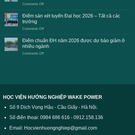
học
on
Comments Off
phải
2026
Điểm
khi
dự
chuẩn
thanh
Điểm sàn xét tuyển Đại học 2026 – Tất cả các
kiến
dự
toán
trường
kiến
lệ
on
Comments Off
Đại
phí
Điểm
học
xét
sàn
Công
Điểm chuẩn ĐH năm 2026 được dự báo giảm ở
tuyển
xét
thương
nhiều ngành
ĐH
tuyển
TPHCM
2026
on
Comments Off
Đại
năm
và
Điểm
học
2026
cách
chuẩn
2026
xử
ĐH
–
lý
năm
Tất
2026
cả
được
các
dự
trường
báo
HỌC VIỆN HƯỚNG NGHIỆP WAKE POWER
giảm
ở
Số 9 Dịch Vọng Hậu - Cầu Giấy - Hà Nội.
nhiều
ngành
Số điện thoại: 0984 686 616 - 0912.158.136
Email: Hocvienhuongnghiep@gmail.com