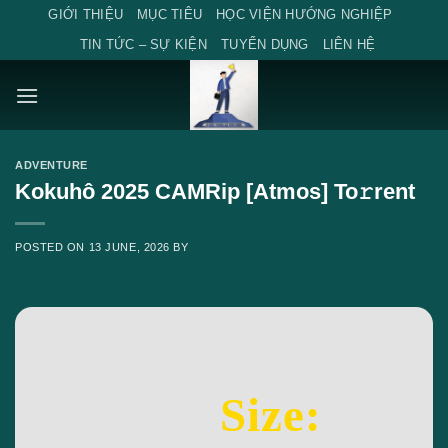
Skip
GIỚI THIỆU
MỤC TIÊU
HỌC VIỆN HƯỚNG NGHIỆP
to
TIN TỨC – SỰ KIỆN
TUYỂN DỤNG
LIÊN HỆ
content
ADVENTURE
Kokuhô 2025 CAMRip [Atmos] To𝚛rent
POSTED ON
13 JUNE, 2026
BY
Size: