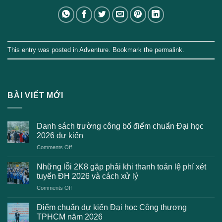
This entry was posted in
Adventure
. Bookmark the
permalink
.
BÀI VIẾT MỚI
Danh sách trường công bố điểm chuẩn Đại học
2026 dự kiến
on
Comments Off
Danh
sách
Những lỗi 2K8 gặp phải khi thanh toán lệ phí xét
trường
tuyển ĐH 2026 và cách xử lý
công
on
Comments Off
bố
Những
điểm
lỗi
chuẩn
Điểm chuẩn dự kiến Đại học Công thương
2K8
Đại
TPHCM năm 2026
gặp