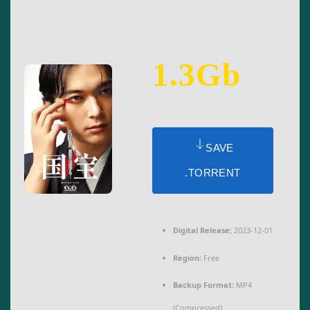
1.3Gb
SAVE
.TORRENT
Digital Release:
2023-12-01
Region:
Free
Backup Format:
MP4
(Compressed)