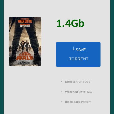
1.4Gb
SAVE
.TORRENT
Director:
Jane Doe
Watched Date:
N/A
Black Bars:
Present