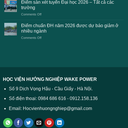
chuẩn
thanh
Điểm sàn xét tuyển Đại học 2026 – Tất cả các
kiến
dự
toán
trường
kiến
lệ
on
Comments Off
Đại
phí
Điểm
học
xét
sàn
Công
Điểm chuẩn ĐH năm 2026 được dự báo giảm ở
tuyển
xét
thương
nhiều ngành
ĐH
tuyển
TPHCM
2026
on
Comments Off
Đại
năm
và
Điểm
học
2026
cách
chuẩn
2026
xử
ĐH
–
lý
năm
Tất
2026
cả
được
các
dự
trường
báo
HỌC VIỆN HƯỚNG NGHIỆP WAKE POWER
giảm
ở
Số 9 Dịch Vọng Hậu - Cầu Giấy - Hà Nội.
nhiều
ngành
Số điện thoại: 0984 686 616 - 0912.158.136
Email: Hocvienhuongnghiep@gmail.com