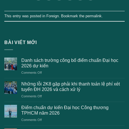
This entry was posted in
Foreign
. Bookmark the
permalink
.
BÀI VIẾT MỚI
Danh sách trường công bố điểm chuẩn Đại học
2026 dự kiến
on
Comments Off
Danh
sách
Những lỗi 2K8 gặp phải khi thanh toán lệ phí xét
trường
tuyển ĐH 2026 và cách xử lý
công
on
Comments Off
bố
Những
điểm
lỗi
chuẩn
Điểm chuẩn dự kiến Đại học Công thương
2K8
Đại
TPHCM năm 2026
gặp
học
on
Comments Off
phải
2026
Điểm
khi
dự