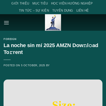
Skip
GIỚI THIỆU
MỤC TIÊU
HỌC VIỆN HƯỚNG NGHIỆP
to
TIN TỨC – SỰ KIỆN
TUYỂN DỤNG
LIÊN HỆ
content
FOREIGN
La noche sin mí 2025 AMZN Dow𝚗l𝚘ad
To𝚛rent
POSTED ON
5 OCTOBER, 2025
BY
Size: