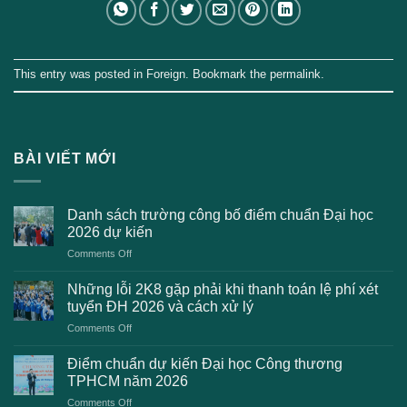
This entry was posted in
Foreign
. Bookmark the
permalink
.
BÀI VIẾT MỚI
Danh sách trường công bố điểm chuẩn Đại học
2026 dự kiến
on
Comments Off
Danh
sách
Những lỗi 2K8 gặp phải khi thanh toán lệ phí xét
trường
tuyển ĐH 2026 và cách xử lý
công
on
Comments Off
bố
Những
điểm
lỗi
chuẩn
Điểm chuẩn dự kiến Đại học Công thương
2K8
Đại
TPHCM năm 2026
gặp
học
on
Comments Off
phải
2026