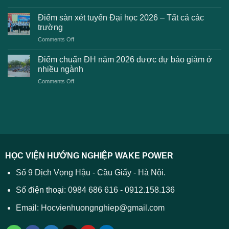
Điểm
khi
dự
chuẩn
thanh
Điểm sàn xét tuyển Đại học 2026 – Tất cả các
kiến
dự
toán
trường
kiến
lệ
on
Comments Off
Đại
phí
Điểm
học
xét
sàn
Công
Điểm chuẩn ĐH năm 2026 được dự báo giảm ở
tuyển
xét
thương
nhiều ngành
ĐH
tuyển
TPHCM
2026
on
Comments Off
Đại
năm
và
Điểm
học
2026
cách
chuẩn
2026
xử
ĐH
–
lý
năm
Tất
2026
cả
được
các
dự
trường
báo
HỌC VIỆN HƯỚNG NGHIỆP WAKE POWER
giảm
ở
Số 9 Dịch Vọng Hậu - Cầu Giấy - Hà Nội.
nhiều
ngành
Số điện thoại: 0984 686 616 - 0912.158.136
Email: Hocvienhuongnghiep@gmail.com