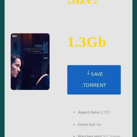
1.3Gb
SAVE
.TORRENT
Aspect Ratio:
2.39:1
Scene Cut:
No
Watched with:
VLC Player