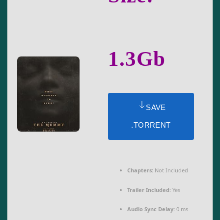
1.3Gb
SAVE
.TORRENT
Chapters:
Not Included
Trailer Included:
Yes
Audio Sync Delay:
0 ms