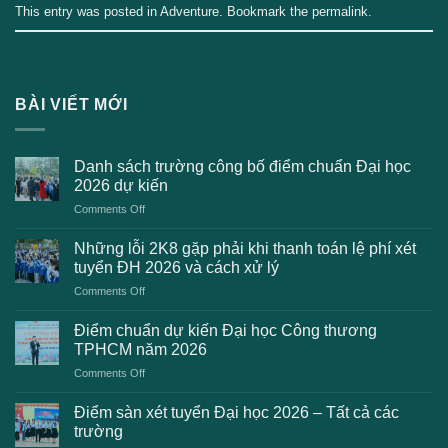
This entry was posted in
Adventure
. Bookmark the
permalink
.
BÀI VIẾT MỚI
Danh sách trường công bố điểm chuẩn Đại học
2026 dự kiến
on
Comments Off
Danh
sách
Những lỗi 2K8 gặp phải khi thanh toán lệ phí xét
trường
tuyển ĐH 2026 và cách xử lý
công
on
Comments Off
bố
Những
điểm
lỗi
chuẩn
Điểm chuẩn dự kiến Đại học Công thương
2K8
Đại
TPHCM năm 2026
gặp
học
on
Comments Off
phải
2026
Điểm
khi
dự
chuẩn
thanh
Điểm sàn xét tuyển Đại học 2026 – Tất cả các
kiến
dự
toán
trường
kiến
lệ