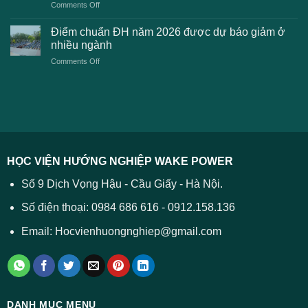
on
Comments Off
Đại
phí
Điểm
học
xét
sàn
Công
Điểm chuẩn ĐH năm 2026 được dự báo giảm ở
tuyển
xét
thương
nhiều ngành
ĐH
tuyển
TPHCM
2026
on
Comments Off
Đại
năm
và
Điểm
học
2026
cách
chuẩn
2026
xử
ĐH
–
lý
năm
Tất
2026
cả
được
các
dự
trường
báo
HỌC VIỆN HƯỚNG NGHIỆP WAKE POWER
giảm
ở
Số 9 Dịch Vọng Hậu - Cầu Giấy - Hà Nội.
nhiều
ngành
Số điện thoại: 0984 686 616 - 0912.158.136
Email: Hocvienhuongnghiep@gmail.com
DANH MỤC MENU