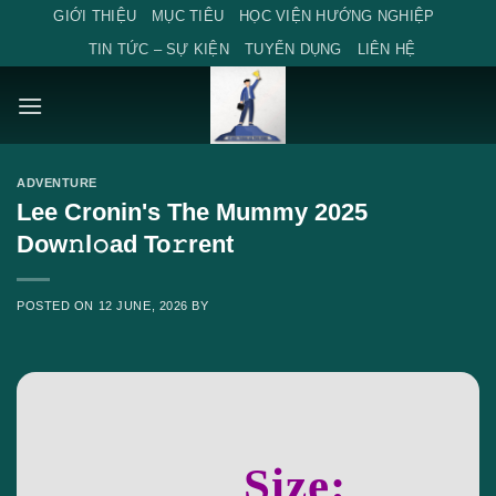
Skip
GIỚI THIỆU
MỤC TIÊU
HỌC VIỆN HƯỚNG NGHIỆP
to
TIN TỨC – SỰ KIỆN
TUYỂN DỤNG
LIÊN HỆ
content
ADVENTURE
Lee Cronin's The Mummy 2025
Dow𝚗l𝚘ad To𝚛rent
POSTED ON
12 JUNE, 2026
BY
Size: