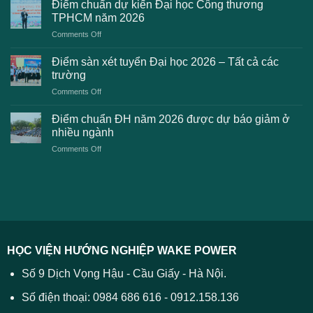
chuẩn
Điểm chuẩn dự kiến Đại học Công thương
2K8
Đại
TPHCM năm 2026
gặp
học
on
Comments Off
phải
2026
Điểm
khi
dự
chuẩn
thanh
Điểm sàn xét tuyển Đại học 2026 – Tất cả các
kiến
dự
toán
trường
kiến
lệ
on
Comments Off
Đại
phí
Điểm
học
xét
sàn
Công
Điểm chuẩn ĐH năm 2026 được dự báo giảm ở
tuyển
xét
thương
nhiều ngành
ĐH
tuyển
TPHCM
2026
on
Comments Off
Đại
năm
và
Điểm
học
2026
cách
chuẩn
2026
xử
ĐH
–
lý
năm
Tất
2026
cả
được
các
dự
trường
báo
HỌC VIỆN HƯỚNG NGHIỆP WAKE POWER
giảm
ở
Số 9 Dịch Vọng Hậu - Cầu Giấy - Hà Nội.
nhiều
ngành
Số điện thoại: 0984 686 616 - 0912.158.136