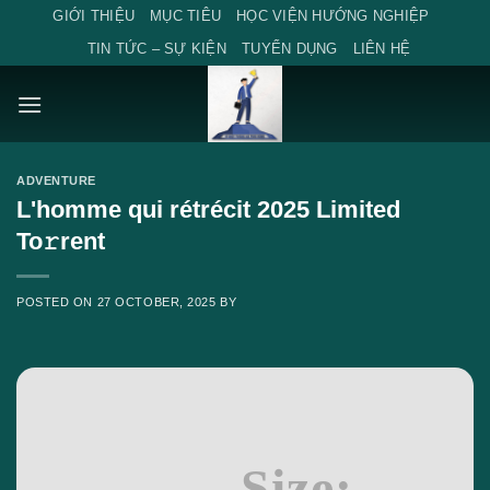
Skip
GIỚI THIỆU
MỤC TIÊU
HỌC VIỆN HƯỚNG NGHIỆP
to
TIN TỨC – SỰ KIỆN
TUYỂN DỤNG
LIÊN HỆ
content
ADVENTURE
L'homme qui rétrécit 2025 Limited
To𝚛rent
POSTED ON
27 OCTOBER, 2025
BY
Size: