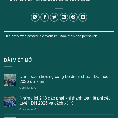
This entry was posted in
Adventure
. Bookmark the
permalink
.
BÀI VIẾT MỚI
Danh sách trường công bố điểm chuẩn Đại học
2026 dự kiến
on
Comments Off
Danh
sách
Những lỗi 2K8 gặp phải khi thanh toán lệ phí xét
trường
tuyển ĐH 2026 và cách xử lý
công
on
Comments Off
bố
Những
điểm
lỗi