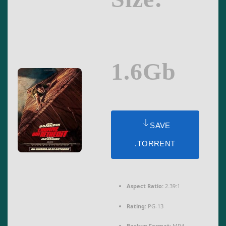
1.6Gb
SAVE
.TORRENT
Aspect Ratio:
2.39:1
Rating:
PG-13
Backup Format:
MP4