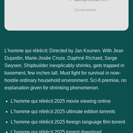
(Compressed)
L’homme qui rétrécit: Directed by Jan Kounen. With Jean
Dujardin, Marie-Josée Croze, Daphné Richard, Serge
Swysen. Shipbuilder inexplicably shrinks, gets trapped in
basement, few inches tall. Must fight for survival in now-
hostile ordinary household environment. Sci-fi premise, no
explanation given for shrinking phenomenon.
L'homme qui rétrécit 2025 movie viewing online
L'homme qui rétrécit 2025 ultimate edition torrents
L'homme qui rétrécit 2025 foreign language film torrent
L'homme qui rétrécit 2025 torrent download