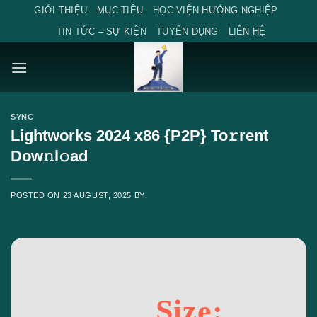
Skip
GIỚI THIỆU
MỤC TIÊU
HỌC VIỆN HƯỚNG NGHIỆP
to
TIN TỨC – SỰ KIỆN
TUYỂN DỤNG
LIÊN HỆ
content
SYNC
Lightworks 2024 x86 {P2P} To𝚛rent
Dow𝚗l𝚘ad
POSTED ON
23 AUGUST, 2025
BY
Size: