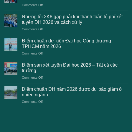
on
Comments Off
Danh
sách
Những lỗi 2K8 gặp phải khi thanh toán lệ phí xét
trường
tuyển ĐH 2026 và cách xử lý
công
on
Comments Off
bố
Những
điểm
lỗi
chuẩn
Điểm chuẩn dự kiến Đại học Công thương
2K8
Đại
TPHCM năm 2026
gặp
học
on
Comments Off
phải
2026
Điểm
khi
dự
chuẩn
thanh
Điểm sàn xét tuyển Đại học 2026 – Tất cả các
kiến
dự
toán
trường
kiến
lệ
on
Comments Off
Đại
phí
Điểm
học
xét
sàn
Công
Điểm chuẩn ĐH năm 2026 được dự báo giảm ở
tuyển
xét
thương
nhiều ngành
ĐH
tuyển
TPHCM
2026
on
Comments Off
Đại
năm
và
Điểm
học
2026
cách
chuẩn
2026
xử
ĐH
–
lý
năm
Tất
2026
cả
được