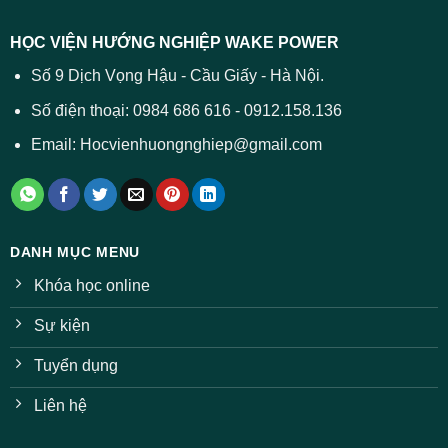
các
dự
trường
báo
HỌC VIỆN HƯỚNG NGHIỆP WAKE POWER
giảm
ở
Số 9 Dịch Vọng Hậu - Cầu Giấy - Hà Nội.
nhiều
ngành
Số điện thoại: 0984 686 616 - 0912.158.136
Email: Hocvienhuongnghiep@gmail.com
DANH MỤC MENU
Khóa học online
Sự kiện
Tuyển dụng
Liên hệ