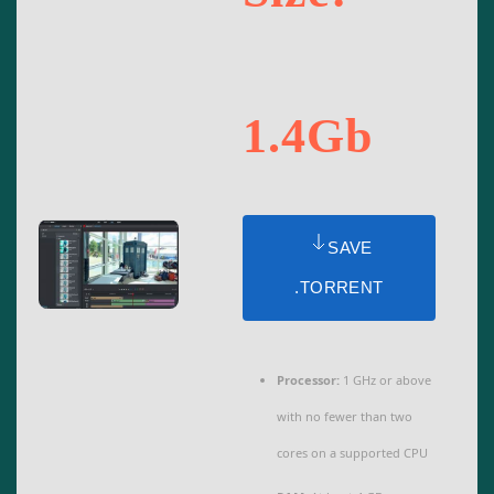
1.4Gb
SAVE
.TORRENT
Processor:
1 GHz or above
with no fewer than two
cores on a supported CPU