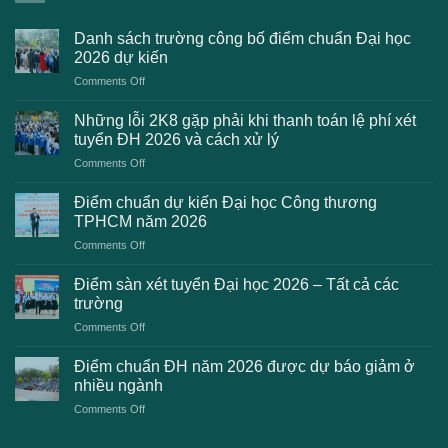
Danh sách trường công bố điểm chuẩn Đại học
2026 dự kiến
on
Comments Off
Danh
sách
Những lỗi 2K8 gặp phải khi thanh toán lệ phí xét
trường
tuyển ĐH 2026 và cách xử lý
công
on
Comments Off
bố
Những
điểm
lỗi
chuẩn
Điểm chuẩn dự kiến Đại học Công thương
2K8
Đại
TPHCM năm 2026
gặp
học
on
Comments Off
phải
2026
Điểm
khi
dự
chuẩn
thanh
Điểm sàn xét tuyển Đại học 2026 – Tất cả các
kiến
dự
toán
trường
kiến
lệ
on
Comments Off
Đại
phí
Điểm
học
xét
sàn
Công
Điểm chuẩn ĐH năm 2026 được dự báo giảm ở
tuyển
xét
thương
nhiều ngành
ĐH
tuyển
TPHCM
2026
on
Comments Off
Đại
năm
và
Điểm
học
2026
cách
chuẩn
2026