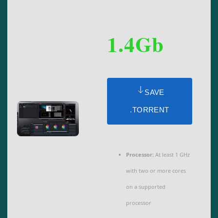
1.4Gb
SAVE
.TORRENT
Processor:
At least 1 GHz
with two or more cores
on a supported
processor