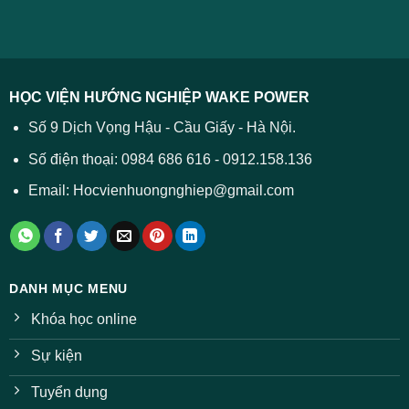
xử
ĐH
–
lý
năm
Tất
2026
cả
được
các
dự
trường
báo
HỌC VIỆN HƯỚNG NGHIỆP WAKE POWER
giảm
ở
Số 9 Dịch Vọng Hậu - Cầu Giấy - Hà Nội.
nhiều
ngành
Số điện thoại: 0984 686 616 - 0912.158.136
Email: Hocvienhuongnghiep@gmail.com
DANH MỤC MENU
Khóa học online
Sự kiện
Tuyển dụng