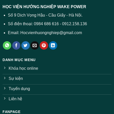
trường
báo
HỌC VIỆN HƯỚNG NGHIỆP WAKE POWER
giảm
ở
Số 9 Dịch Vọng Hậu - Cầu Giấy - Hà Nội.
nhiều
ngành
Số điện thoại: 0984 686 616 - 0912.158.136
Email: Hocvienhuongnghiep@gmail.com
DANH MỤC MENU
Khóa học online
Sự kiện
Tuyển dụng
Liên hệ
FANPAGE