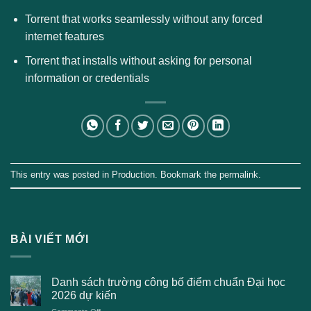
Torrent that works seamlessly without any forced
internet features
Torrent that installs without asking for personal
information or credentials
This entry was posted in
Production
. Bookmark the
permalink
.
BÀI VIẾT MỚI
Danh sách trường công bố điểm chuẩn Đại học
2026 dự kiến
on