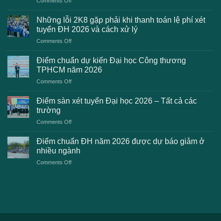
Comments Off
Danh
sách
Những lỗi 2K8 gặp phải khi thanh toán lệ phí xét
trường
tuyển ĐH 2026 và cách xử lý
công
on
Comments Off
bố
Những
điểm
lỗi
chuẩn
Điểm chuẩn dự kiến Đại học Công thương
2K8
Đại
TPHCM năm 2026
gặp
học
on
Comments Off
phải
2026
Điểm
khi
dự
chuẩn
thanh
Điểm sàn xét tuyển Đại học 2026 – Tất cả các
kiến
dự
toán
trường
kiến
lệ
on
Comments Off
Đại
phí
Điểm
học
xét
sàn
Công
Điểm chuẩn ĐH năm 2026 được dự báo giảm ở
tuyển
xét
thương
nhiều ngành
ĐH
tuyển
TPHCM
2026
on
Comments Off
Đại
năm
và
Điểm
học
2026
cách
chuẩn
2026
xử
ĐH
–
lý
năm
Tất
2026
cả
được
các
dự