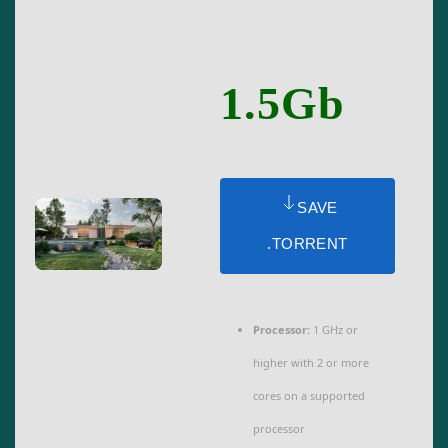
1.5Gb
SAVE
.TORRENT
Processor:
1 GHz or
higher with 2 or more
cores on a supported
processor