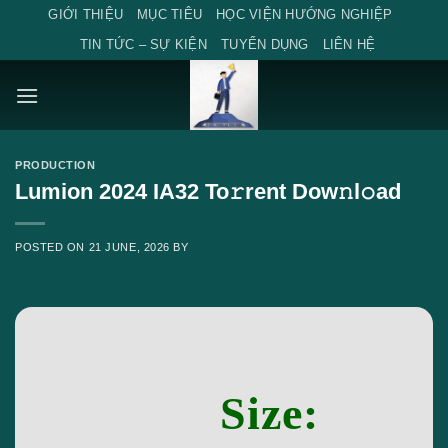
Skip
GIỚI THIỆU
MỤC TIÊU
HỌC VIỆN HƯỚNG NGHIỆP
to
TIN TỨC – SỰ KIỆN
TUYỂN DỤNG
LIÊN HỆ
content
PRODUCTION
Lumion 2024 IA32 To𝚛rent Dow𝚗l𝚘ad
POSTED ON
21 JUNE, 2026
BY
Size: