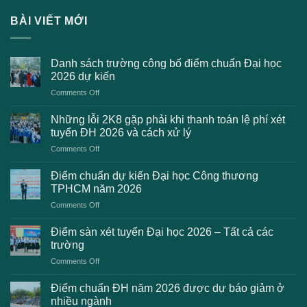
BÀI VIẾT MỚI
Danh sách trường công bố điểm chuẩn Đại học
2026 dự kiến
on
Comments Off
Danh
sách
Những lỗi 2K8 gặp phải khi thanh toán lệ phí xét
trường
tuyển ĐH 2026 và cách xử lý
công
on
Comments Off
bố
Những
điểm
lỗi
chuẩn
Điểm chuẩn dự kiến Đại học Công thương
2K8
Đại
TPHCM năm 2026
gặp
học
on
Comments Off
phải
2026
Điểm
khi
dự
chuẩn
thanh
Điểm sàn xét tuyển Đại học 2026 – Tất cả các
kiến
dự
toán
trường
kiến
lệ
on
Comments Off
Đại
phí
Điểm
học
xét
sàn
Công
Điểm chuẩn ĐH năm 2026 được dự báo giảm ở
tuyển
xét
thương
nhiều ngành
ĐH
tuyển