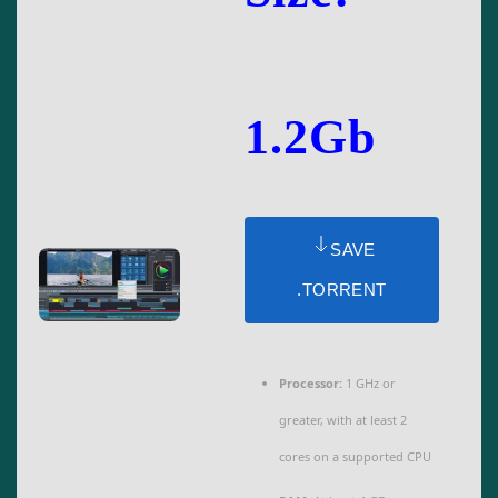
1.2Gb
SAVE
.TORRENT
Processor:
1 GHz or
greater, with at least 2
cores on a supported CPU