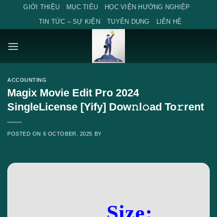
Skip
GIỚI THIỆU
MỤC TIÊU
HỌC VIỆN HƯỚNG NGHIỆP
to
TIN TỨC – SỰ KIỆN
TUYỂN DỤNG
LIÊN HỆ
content
ACCOUNTING
Magix Movie Edit Pro 2024
SingleLicense [Yify] Dow𝚗l𝚘ad To𝚛rent
POSTED ON
6 OCTOBER, 2025
BY
Size: