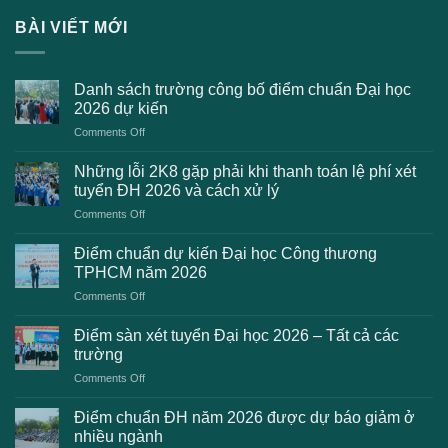
BÀI VIẾT MỚI
Danh sách trường công bố điểm chuẩn Đại học
2026 dự kiến
on
Comments Off
Danh
sách
Những lỗi 2K8 gặp phải khi thanh toán lệ phí xét
trường
tuyển ĐH 2026 và cách xử lý
công
on
Comments Off
bố
Những
điểm
lỗi
chuẩn
Điểm chuẩn dự kiến Đại học Công thương
2K8
Đại
TPHCM năm 2026
gặp
học
on
Comments Off
phải
2026
Điểm
khi
dự
chuẩn
thanh
Điểm sàn xét tuyển Đại học 2026 – Tất cả các
kiến
dự
toán
trường
kiến
lệ
on
Comments Off
Đại
phí
Điểm
học
xét
sàn
Công
Điểm chuẩn ĐH năm 2026 được dự báo giảm ở
tuyển
xét
thương
nhiều ngành
ĐH
tuyển
TPHCM