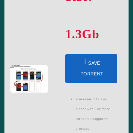
1.3Gb
SAVE
.TORRENT
Processor:
1 GHz or
higher with 2 or more
cores on a supported
processor