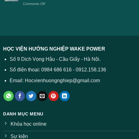
2026
on
Comments Off
Đại
năm
và
Điểm
học
2026
cách
chuẩn
2026
xử
ĐH
–
lý
năm
Tất
2026
cả
được
các
dự
trường
báo
HỌC VIỆN HƯỚNG NGHIỆP WAKE POWER
giảm
ở
Số 9 Dịch Vọng Hậu - Cầu Giấy - Hà Nội.
nhiều
ngành
Số điện thoại: 0984 686 616 - 0912.158.136
Email: Hocvienhuongnghiep@gmail.com
DANH MỤC MENU
Khóa học online
Sự kiện