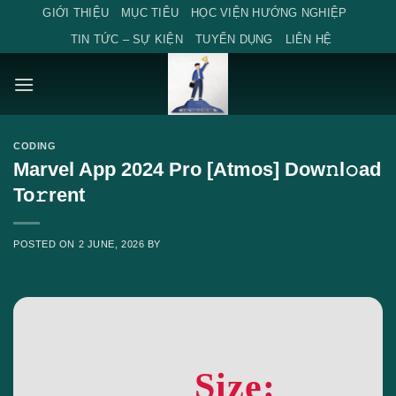
Skip
GIỚI THIỆU
MỤC TIÊU
HỌC VIỆN HƯỚNG NGHIỆP
to
TIN TỨC – SỰ KIỆN
TUYỂN DỤNG
LIÊN HỆ
content
CODING
Marvel App 2024 Pro [Atmos] Dow𝚗l𝚘ad
To𝚛rent
POSTED ON
2 JUNE, 2026
BY
Size: