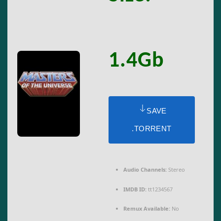
1.4Gb
SAVE
.TORRENT
Audio Channels:
Stereo
IMDB ID:
tt1234567
Remux Available:
No