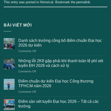
This entry was posted in
Historical
. Bookmark the
permalink
.
BÀI VIẾT MỚI
Danh sách trường công bố điểm chuẩn Đại học
2026 dự kiến
on
Comments Off
Danh
sách
Những lỗi 2K8 gặp phải khi thanh toán lệ phí xét
trường
tuyển ĐH 2026 và cách xử lý
công
on
Comments Off
bố
Những
điểm
lỗi
chuẩn
Điểm chuẩn dự kiến Đại học Công thương
2K8
Đại
TPHCM năm 2026
gặp
học
on
Comments Off
phải
2026
Điểm
khi
dự
chuẩn
thanh
Điểm sàn xét tuyển Đại học 2026 – Tất cả các
kiến
dự
toán
trường
kiến
lệ