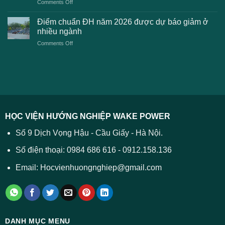
on
Comments Off
Đại
phí
Điểm
học
xét
sàn
Công
Điểm chuẩn ĐH năm 2026 được dự báo giảm ở
tuyển
xét
thương
nhiều ngành
ĐH
tuyển
TPHCM
2026
on
Comments Off
Đại
năm
và
Điểm
học
2026
cách
chuẩn
2026
xử
ĐH
–
lý
năm
Tất
2026
cả
được
các
dự
trường
báo
HỌC VIỆN HƯỚNG NGHIỆP WAKE POWER
giảm
ở
Số 9 Dịch Vọng Hậu - Cầu Giấy - Hà Nội.
nhiều
ngành
Số điện thoại: 0984 686 616 - 0912.158.136
Email: Hocvienhuongnghiep@gmail.com
DANH MỤC MENU