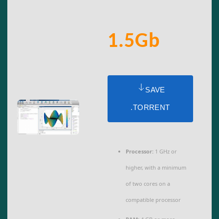
1.5Gb
SAVE
.TORRENT
Processor:
1 GHz or
higher, with a minimum
of two cores on a
compatible processor