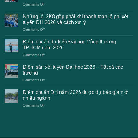
on
Comments Off
Danh
sách
Những lỗi 2K8 gặp phải khi thanh toán lệ phí xét
trường
tuyển ĐH 2026 và cách xử lý
công
on
Comments Off
bố
Những
điểm
lỗi
chuẩn
Điểm chuẩn dự kiến Đại học Công thương
2K8
Đại
TPHCM năm 2026
gặp
học
on
Comments Off
phải
2026
Điểm
khi
dự
chuẩn
thanh
Điểm sàn xét tuyển Đại học 2026 – Tất cả các
kiến
dự
toán
trường
kiến
lệ
on
Comments Off
Đại
phí
Điểm
học
xét
sàn
Công
Điểm chuẩn ĐH năm 2026 được dự báo giảm ở
tuyển
xét
thương
nhiều ngành
ĐH
tuyển
TPHCM
2026
on
Comments Off
Đại
năm
và
Điểm
học
2026
cách
chuẩn
2026
xử
ĐH
–
lý
năm
Tất
2026
cả
được
các