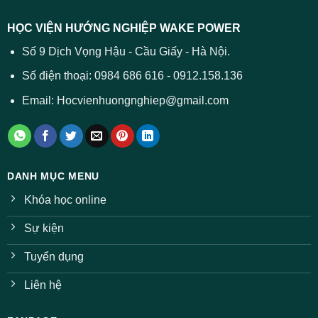
dự
trường
báo
HỌC VIỆN HƯỚNG NGHIỆP WAKE POWER
giảm
ở
Số 9 Dịch Vọng Hậu - Cầu Giấy - Hà Nội.
nhiều
ngành
Số điện thoại: 0984 686 616 - 0912.158.136
Email: Hocvienhuongnghiep@gmail.com
DANH MỤC MENU
Khóa học online
Sự kiện
Tuyển dụng
Liên hệ