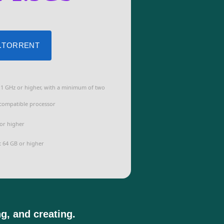
 .TORRENT
1 GHz or higher, with a minimum of two
 compatible processor
or higher
:
64 GB or higher
ng, and creating.