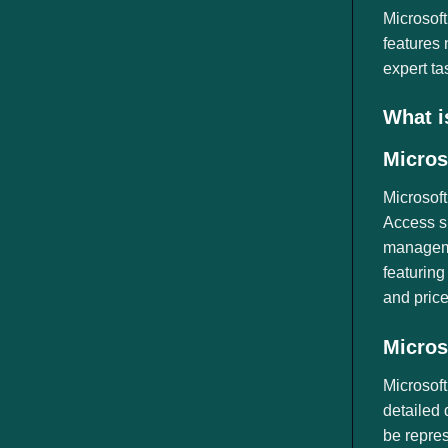
ngành
Microsoft
features 
expert ta
What i
Micros
Microsoft
Access su
managemen
featuring
and price
Micros
Microsoft
detailed 
be repres