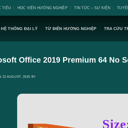
 TIÊU
HỌC VIỆN HƯỚNG NGHIỆP
TIN TỨC – SỰ KIỆN
TUYỂ
HỆ THỐNG ĐẠI LÝ
TỪ ĐIỂN HƯỚNG NGHIỆP
TRA CỨU T
osoft Office 2019 Premium 64 No S
ON
22 AUGUST, 2025
BY
Size