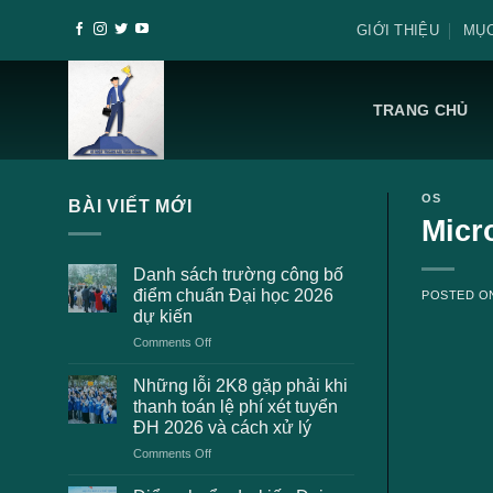
Skip
GIỚI THIỆU
MỤC
to
content
TRANG CHỦ
OS
BÀI VIẾT MỚI
Micr
Danh sách trường công bố
điểm chuẩn Đại học 2026
POSTED 
dự kiến
on
Comments Off
Danh
sách
Những lỗi 2K8 gặp phải khi
trường
thanh toán lệ phí xét tuyển
công
ĐH 2026 và cách xử lý
bố
on
Comments Off
điểm
Những
chuẩn
lỗi
Đại