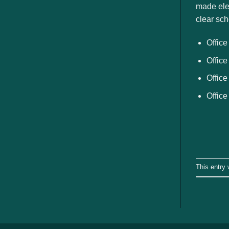
made elem
clear sc
Office
Office
Offic
Office
This entry