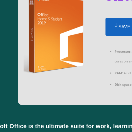
SAVE
Processor:
cores on a
RAM:
4 GB 
Disk space
ft Office is the ultimate suite for work, learni