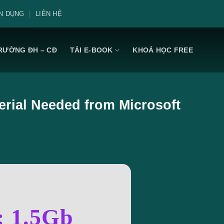
N DỤNG
LIÊN HỆ
RƯỜNG ĐH – CĐ
TẢI E-BOOK
KHOÁ HỌC FREE
erial Needed from Microsoft
: 1.5Gb