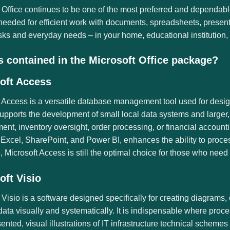
 Office continues to be one of the most preferred and dependable 
needed for efficient work with documents, spreadsheets, presentat
sks and everyday needs – in your home, educational institution,
s contained in the Microsoft Office package?
oft Access
 Access is a versatile database management tool used for design
pports the development of small local data systems and larger, m
t, inventory oversight, order processing, or financial accountin
 Excel, SharePoint, and Power BI, enhances the ability to proce
, Microsoft Access is still the optimal choice for those who need 
oft Visio
 Visio is a software designed specifically for creating diagrams,
data visually and systematically. It is indispensable where proc
ented, visual illustrations of IT infrastructure technical schemes o