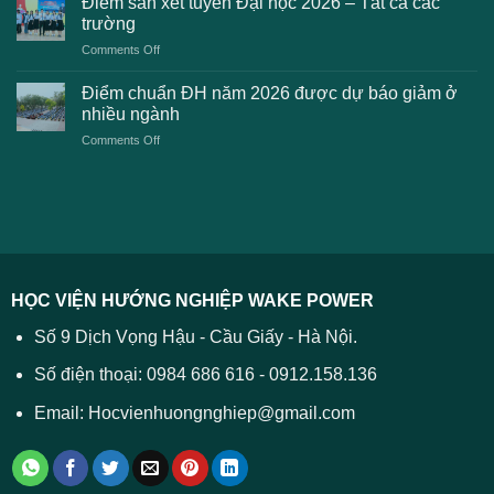
Điểm sàn xét tuyển Đại học 2026 – Tất cả các
kiến
dự
toán
trường
kiến
lệ
on
Comments Off
Đại
phí
Điểm
học
xét
sàn
Công
Điểm chuẩn ĐH năm 2026 được dự báo giảm ở
tuyển
xét
thương
nhiều ngành
ĐH
tuyển
TPHCM
2026
on
Comments Off
Đại
năm
và
Điểm
học
2026
cách
chuẩn
2026
xử
ĐH
–
lý
năm
Tất
2026
cả
được
các
dự
trường
báo
HỌC VIỆN HƯỚNG NGHIỆP WAKE POWER
giảm
ở
Số 9 Dịch Vọng Hậu - Cầu Giấy - Hà Nội.
nhiều
ngành
Số điện thoại: 0984 686 616 - 0912.158.136
Email: Hocvienhuongnghiep@gmail.com