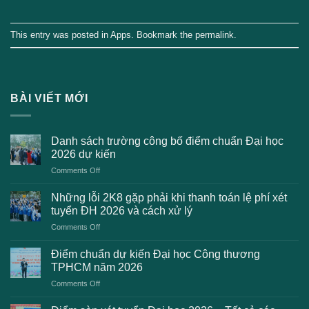
This entry was posted in
Apps
. Bookmark the
permalink
.
BÀI VIẾT MỚI
Danh sách trường công bố điểm chuẩn Đại học
2026 dự kiến
on
Comments Off
Danh
sách
Những lỗi 2K8 gặp phải khi thanh toán lệ phí xét
trường
tuyển ĐH 2026 và cách xử lý
công
on
Comments Off
bố
Những
điểm
lỗi
chuẩn
Điểm chuẩn dự kiến Đại học Công thương
2K8
Đại
TPHCM năm 2026
gặp
học
on
Comments Off
phải
2026
Điểm
khi
dự
chuẩn
thanh