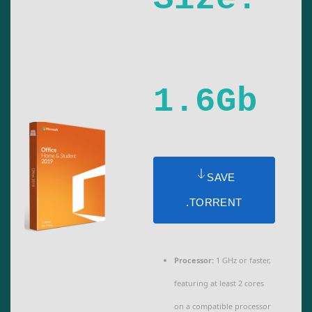
1.6Gb
SAVE
.TORRENT
Processor:
1 GHz or faster,
featuring at least 2 cores
on a compatible processor