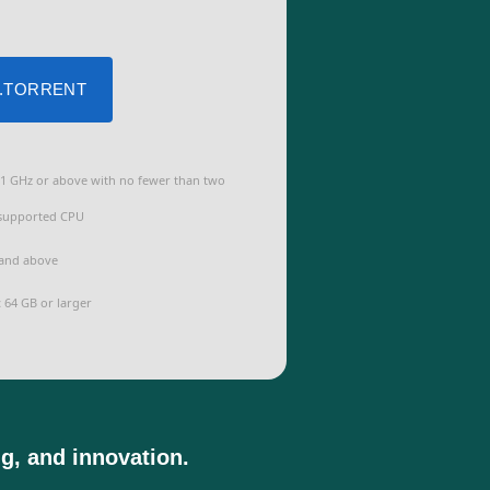
 .TORRENT
1 GHz or above with no fewer than two
 supported CPU
and above
:
64 GB or larger
ng, and innovation.