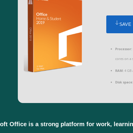
SAVE
Processor:
cores on a
RAM:
4 GB 
Disk space
oft Office is a strong platform for work, learni