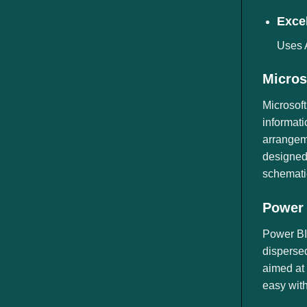
Excel
Uses A
Micros
Microsoft
informati
arrangeme
designed 
schemati
Power 
Power BI 
dispersed
aimed at 
easy with