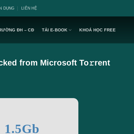
N DỤNG
LIÊN HỆ
RƯỜNG ĐH – CĐ
TẢI E-BOOK
KHOÁ HỌC FREE
cked from Microsoft To𝚛rent
: 1.5Gb