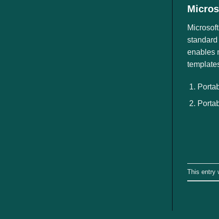
Micros
Microsoft
standard 
enables 
templates
Portab
Portab
This entry