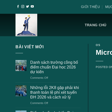
Skip
GIỚI THIỆU
MỤC
to
content
TRANG CHỦ
OS
BÀI VIẾT MỚI
Micr
Danh sách trường công bố
điểm chuẩn Đại học 2026
POSTED 
dự kiến
on
Comments Off
Danh
sách
Những lỗi 2K8 gặp phải khi
trường
thanh toán lệ phí xét tuyển
công
ĐH 2026 và cách xử lý
bố
on
Comments Off
điểm
Những
chuẩn
lỗi
Đại