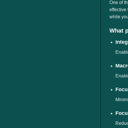
ngành
One of th
effective
while you
What p
Integ
Enable
Macr
Enable
Focu
Minimi
Focu
Reduce