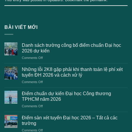
BÀI VIẾT MỚI
Danh sách trường công bố điểm chuẩn Đại học
2026 dự kiến
on
Comments Off
Danh
sách
Những lỗi 2K8 gặp phải khi thanh toán lệ phí xét
trường
tuyển ĐH 2026 và cách xử lý
công
on
Comments Off
bố
Những
điểm
lỗi
chuẩn
Điểm chuẩn dự kiến Đại học Công thương
2K8
Đại
TPHCM năm 2026
gặp
học
on
Comments Off
phải
2026
Điểm
khi
dự
chuẩn
thanh
Điểm sàn xét tuyển Đại học 2026 – Tất cả các
kiến
dự
toán
trường
kiến
lệ
on
Comments Off
Đại
phí