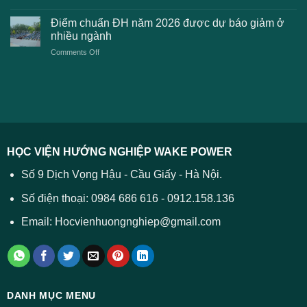
Điểm
học
xét
sàn
Công
Điểm chuẩn ĐH năm 2026 được dự báo giảm ở
tuyển
xét
thương
nhiều ngành
ĐH
tuyển
TPHCM
2026
on
Comments Off
Đại
năm
và
Điểm
học
2026
cách
chuẩn
2026
xử
ĐH
–
lý
năm
Tất
2026
cả
được
các
dự
trường
báo
HỌC VIỆN HƯỚNG NGHIỆP WAKE POWER
giảm
ở
Số 9 Dịch Vọng Hậu - Cầu Giấy - Hà Nội.
nhiều
ngành
Số điện thoại: 0984 686 616 - 0912.158.136
Email: Hocvienhuongnghiep@gmail.com
DANH MỤC MENU