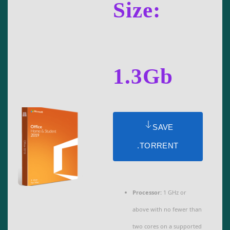
Size:
1.3Gb
SAVE
.TORRENT
Processor:
1 GHz or
above with no fewer than
two cores on a supported