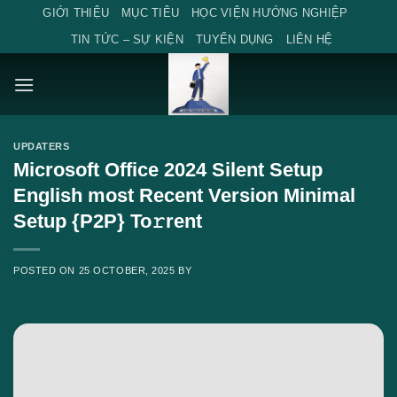
Skip
GIỚI THIỆU
MỤC TIÊU
HỌC VIỆN HƯỚNG NGHIỆP
to
TIN TỨC – SỰ KIỆN
TUYỂN DỤNG
LIÊN HỆ
content
UPDATERS
Microsoft Office 2024 Silent Setup
English most Recent Version Minimal
Setup {P2P} To𝚛rent
POSTED ON
25 OCTOBER, 2025
BY