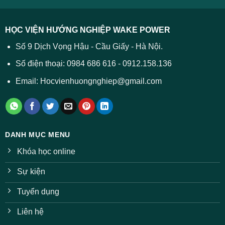
cả
được
các
dự
trường
báo
HỌC VIỆN HƯỚNG NGHIỆP WAKE POWER
giảm
ở
Số 9 Dịch Vọng Hậu - Cầu Giấy - Hà Nội.
nhiều
ngành
Số điện thoại: 0984 686 616 - 0912.158.136
Email: Hocvienhuongnghiep@gmail.com
DANH MỤC MENU
Khóa học online
Sự kiện
Tuyển dụng
Liên hệ