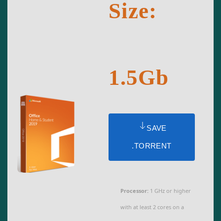
Size:
1.5Gb
SAVE
.TORRENT
Processor:
1 GHz or higher
with at least 2 cores on a