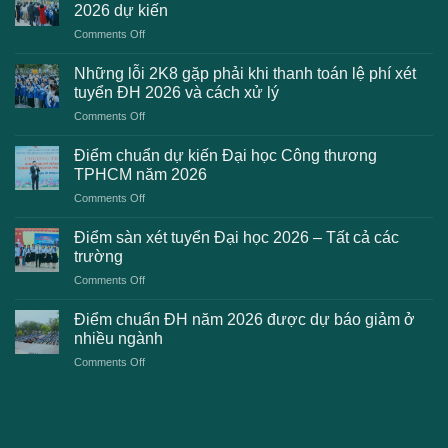
2026 dự kiến
on
Comments Off
Danh
sách
Những lỗi 2K8 gặp phải khi thanh toán lệ phí xét
trường
tuyển ĐH 2026 và cách xử lý
công
on
Comments Off
bố
Những
điểm
lỗi
chuẩn
Điểm chuẩn dự kiến Đại học Công thương
2K8
Đại
TPHCM năm 2026
gặp
học
on
Comments Off
phải
2026
Điểm
khi
dự
chuẩn
thanh
Điểm sàn xét tuyển Đại học 2026 – Tất cả các
kiến
dự
toán
trường
kiến
lệ
on
Comments Off
Đại
phí
Điểm
học
xét
sàn
Công
Điểm chuẩn ĐH năm 2026 được dự báo giảm ở
tuyển
xét
thương
nhiều ngành
ĐH
tuyển
TPHCM
2026
on
Comments Off
Đại
năm
và
Điểm
học
2026
cách
chuẩn
2026
xử
ĐH
–
lý
năm
Tất
2026