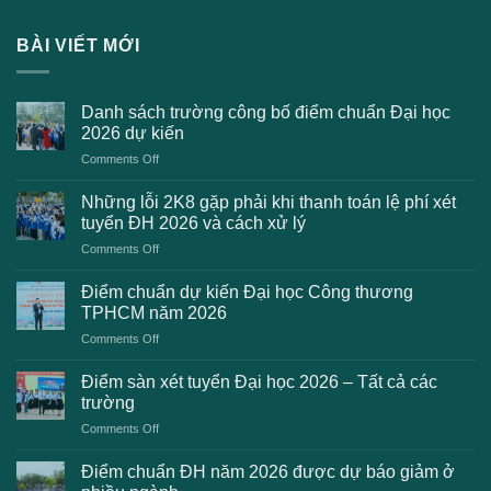
BÀI VIẾT MỚI
Danh sách trường công bố điểm chuẩn Đại học
2026 dự kiến
on
Comments Off
Danh
sách
Những lỗi 2K8 gặp phải khi thanh toán lệ phí xét
trường
tuyển ĐH 2026 và cách xử lý
công
on
Comments Off
bố
Những
điểm
lỗi
chuẩn
Điểm chuẩn dự kiến Đại học Công thương
2K8
Đại
TPHCM năm 2026
gặp
học
on
Comments Off
phải
2026
Điểm
khi
dự
chuẩn
thanh
Điểm sàn xét tuyển Đại học 2026 – Tất cả các
kiến
dự
toán
trường
kiến
lệ
on
Comments Off
Đại
phí
Điểm
học
xét
sàn
Công
Điểm chuẩn ĐH năm 2026 được dự báo giảm ở
tuyển
xét
thương
ĐH