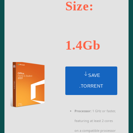
Size:
1.4Gb
SAVE
.TORRENT
Processor:
1 GHz or faster,
featuring at least 2 cores
on a compatible processor