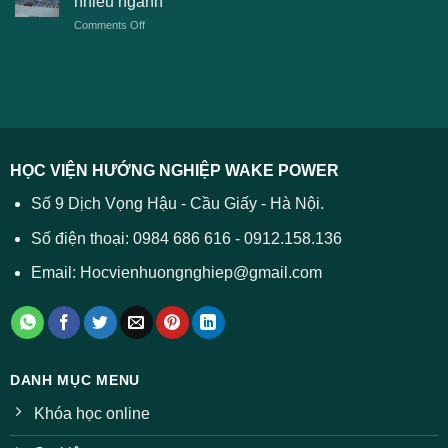
nhiều ngành
tuyển
TPHCM
2026
on
Comments Off
Đại
năm
và
Điểm
học
2026
cách
chuẩn
2026
xử
ĐH
–
lý
năm
Tất
2026
cả
được
các
dự
trường
báo
HỌC VIỆN HƯỚNG NGHIỆP WAKE POWER
giảm
ở
Số 9 Dịch Vọng Hậu - Cầu Giấy - Hà Nội.
nhiều
ngành
Số điện thoại: 0984 686 616 - 0912.158.136
Email: Hocvienhuongnghiep@gmail.com
DANH MỤC MENU
Khóa học online