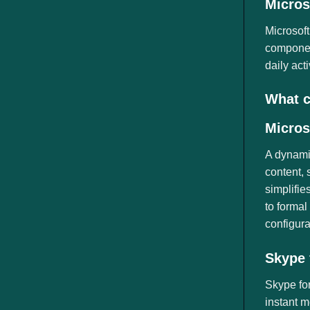
Micros
ngành
Microsoft
component
daily acti
What c
Micros
A dynamic
content, 
simplifie
to formal
configura
Skype 
Skype for
instant m