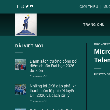
Skip
GIỚI THIỆU
MỤC
to
content
TRANG CHỦ
BROWSER
BÀI VIẾT MỚI
Micr
Tele
Danh sách trường công bố
điểm chuẩn Đại học 2026
dự kiến
POSTED 
on
Comments Off
Danh
sách
Những lỗi 2K8 gặp phải khi
trường
thanh toán lệ phí xét tuyển
công
ĐH 2026 và cách xử lý
bố
on
Comments Off
điểm
Những
chuẩn
lỗi
Đại