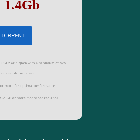
: 1.4Gb
 .TORRENT
1 GHz or higher, with a minimum of two
 compatible processor
or more for optimal performance
:
64 GB or more free space required