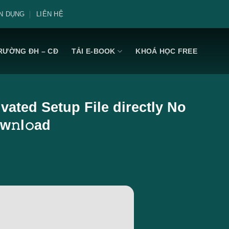
N DỤNG
LIÊN HỆ
RƯỜNG ĐH – CĐ
TẢI E-BOOK
KHOÁ HỌC FREE
vated Setup File directly No
w𝚗l𝚘ad