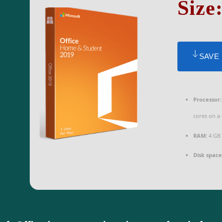
Size
SAVE
Processor:
cores on a
RAM:
4 GB 
Disk space