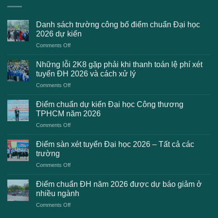
Danh sách trường công bố điểm chuẩn Đại học
2026 dự kiến
on
Comments Off
Danh
sách
Những lỗi 2K8 gặp phải khi thanh toán lệ phí xét
trường
tuyển ĐH 2026 và cách xử lý
công
on
Comments Off
bố
Những
điểm
lỗi
chuẩn
Điểm chuẩn dự kiến Đại học Công thương
2K8
Đại
TPHCM năm 2026
gặp
học
on
Comments Off
phải
2026
Điểm
khi
dự
chuẩn
thanh
Điểm sàn xét tuyển Đại học 2026 – Tất cả các
kiến
dự
toán
trường
kiến
lệ
on
Comments Off
Đại
phí
Điểm
học
xét
sàn
Công
Điểm chuẩn ĐH năm 2026 được dự báo giảm ở
tuyển
xét
thương
nhiều ngành
ĐH
tuyển
TPHCM
2026
on
Comments Off
Đại
năm
và
Điểm
học
2026
cách