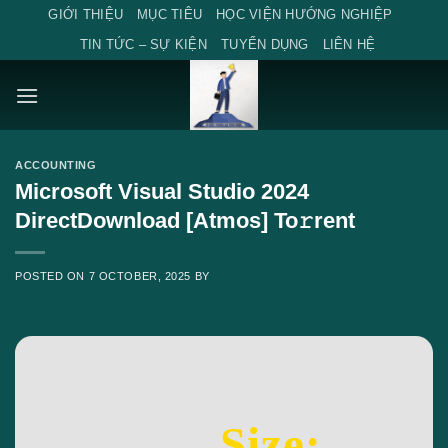
Skip
GIỚI THIỆU
MỤC TIÊU
HỌC VIỆN HƯỚNG NGHIỆP
to
TIN TỨC – SỰ KIỆN
TUYỂN DỤNG
LIÊN HỆ
content
ACCOUNTING
Microsoft Visual Studio 2024
DirectDownload [Atmos] To𝚛rent
POSTED ON
7 OCTOBER, 2025
BY
Size: