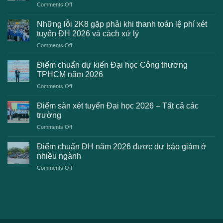
on
Comments Off
Danh
sách
Những lỗi 2K8 gặp phải khi thanh toán lệ phí xét
trường
tuyển ĐH 2026 và cách xử lý
công
on
Comments Off
bố
Những
điểm
lỗi
chuẩn
Điểm chuẩn dự kiến Đại học Công thương
2K8
Đại
TPHCM năm 2026
gặp
học
on
Comments Off
phải
2026
Điểm
khi
dự
chuẩn
thanh
Điểm sàn xét tuyển Đại học 2026 – Tất cả các
kiến
dự
toán
trường
kiến
lệ
on
Comments Off
Đại
phí
Điểm
học
xét
sàn
Công
Điểm chuẩn ĐH năm 2026 được dự báo giảm ở
tuyển
xét
thương
nhiều ngành
ĐH
tuyển
TPHCM
2026
on
Comments Off
Đại
năm
và
Điểm
học
2026
cách
chuẩn
2026
xử
ĐH
–
lý
năm
Tất
2026
cả
được
các