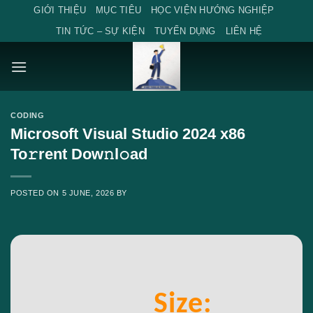
Skip
GIỚI THIỆU
MỤC TIÊU
HỌC VIỆN HƯỚNG NGHIỆP
to
TIN TỨC – SỰ KIỆN
TUYỂN DỤNG
LIÊN HỆ
content
CODING
Microsoft Visual Studio 2024 x86
To𝚛rent Dow𝚗l𝚘ad
POSTED ON
5 JUNE, 2026
BY
Size: