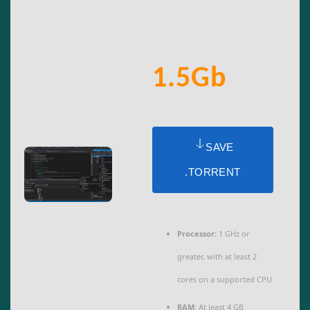
1.5Gb
SAVE
.TORRENT
Processor:
1 GHz or
greater, with at least 2
cores on a supported CPU
RAM:
At least 4 GB