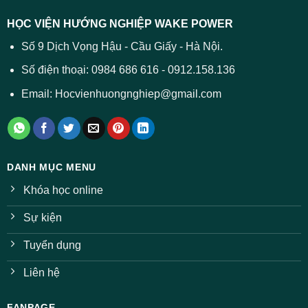
dự
trường
báo
HỌC VIỆN HƯỚNG NGHIỆP WAKE POWER
giảm
ở
Số 9 Dịch Vọng Hậu - Cầu Giấy - Hà Nội.
nhiều
ngành
Số điện thoại: 0984 686 616 - 0912.158.136
Email: Hocvienhuongnghiep@gmail.com
DANH MỤC MENU
Khóa học online
Sự kiện
Tuyển dụng
Liên hệ
FANPAGE