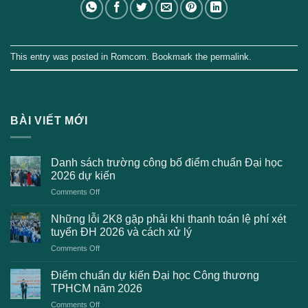
This entry was posted in
Romcom
. Bookmark the
permalink
.
BÀI VIẾT MỚI
Danh sách trường công bố điểm chuẩn Đại học
2026 dự kiến
on
Comments Off
Danh
sách
Những lỗi 2K8 gặp phải khi thanh toán lệ phí xét
trường
tuyển ĐH 2026 và cách xử lý
công
on
Comments Off
bố
Những
điểm
lỗi
chuẩn
Điểm chuẩn dự kiến Đại học Công thương
2K8
Đại
TPHCM năm 2026
gặp
học
on
Comments Off
phải