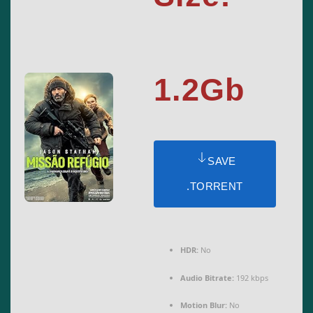
1.2Gb
SAVE
.TORRENT
HDR:
No
Audio Bitrate:
192 kbps
Motion Blur:
No