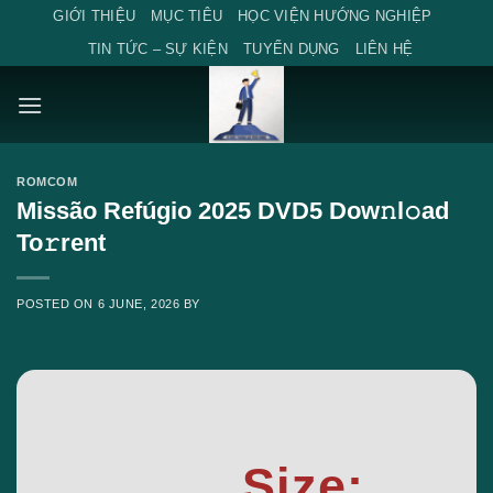
Skip
GIỚI THIỆU
MỤC TIÊU
HỌC VIỆN HƯỚNG NGHIỆP
to
TIN TỨC – SỰ KIỆN
TUYỂN DỤNG
LIÊN HỆ
content
ROMCOM
Missão Refúgio 2025 DVD5 Dow𝚗l𝚘ad
To𝚛rent
POSTED ON
6 JUNE, 2026
BY
Size: