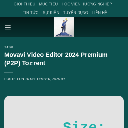
Skip
GIỚI THIỆU
MỤC TIÊU
HỌC VIỆN HƯỚNG NGHIỆP
to
TIN TỨC – SỰ KIỆN
TUYỂN DỤNG
LIÊN HỆ
content
TASK
Movavi Video Editor 2024 Premium
(P2P) To𝚛rent
POSTED ON
26 SEPTEMBER, 2025
BY
Size: