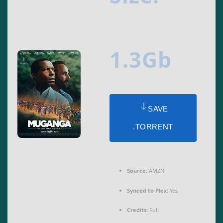
1.3Gb
SAVE
.TORRENT
Source:
AMZN
Synced to Plex:
Yes
Credits:
Full