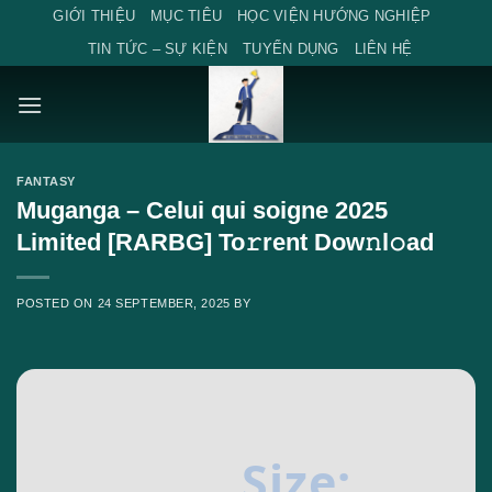
Skip
GIỚI THIỆU
MỤC TIÊU
HỌC VIỆN HƯỚNG NGHIỆP
to
TIN TỨC – SỰ KIỆN
TUYỂN DỤNG
LIÊN HỆ
content
FANTASY
Muganga – Celui qui soigne 2025
Limited [RARBG] To𝚛rent Dow𝚗l𝚘ad
POSTED ON
24 SEPTEMBER, 2025
BY
Size: