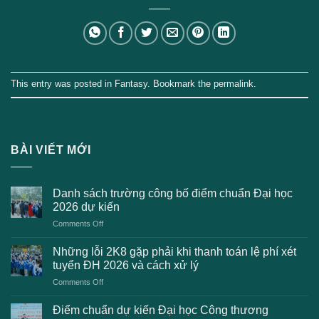
This entry was posted in
Fantasy
. Bookmark the
permalink
.
BÀI VIẾT MỚI
Danh sách trường công bố điểm chuẩn Đại học
2026 dự kiến
on
Comments Off
Danh
sách
Những lỗi 2K8 gặp phải khi thanh toán lệ phí xét
trường
tuyển ĐH 2026 và cách xử lý
công
on
Comments Off
bố
Những
điểm
lỗi
chuẩn
Điểm chuẩn dự kiến Đại học Công thương
2K8