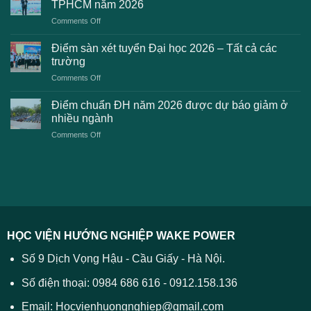
Đại
TPHCM năm 2026
gặp
học
on
Comments Off
phải
2026
Điểm
khi
dự
chuẩn
thanh
Điểm sàn xét tuyển Đại học 2026 – Tất cả các
kiến
dự
toán
trường
kiến
lệ
on
Comments Off
Đại
phí
Điểm
học
xét
sàn
Công
Điểm chuẩn ĐH năm 2026 được dự báo giảm ở
tuyển
xét
thương
nhiều ngành
ĐH
tuyển
TPHCM
2026
on
Comments Off
Đại
năm
và
Điểm
học
2026
cách
chuẩn
2026
xử
ĐH
–
lý
năm
Tất
2026
cả
được
các
dự
trường
báo
HỌC VIỆN HƯỚNG NGHIỆP WAKE POWER
giảm
ở
Số 9 Dịch Vọng Hậu - Cầu Giấy - Hà Nội.
nhiều
ngành
Số điện thoại: 0984 686 616 - 0912.158.136
Email: Hocvienhuongnghiep@gmail.com