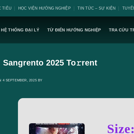
 TIÊU
HỌC VIỆN HƯỚNG NGHIỆP
TIN TỨC – SỰ KIỆN
TUYỂ
HỆ THỐNG ĐẠI LÝ
TỪ ĐIỂN HƯỚNG NGHIỆP
TRA CỨU T
l Sangrento 2025 To𝚛rent
ON
4 SEPTEMBER, 2025
BY
Size