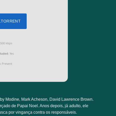
 .TORRENT
500 kbps
cluded:
Yes
:
Present
Ruby Modine, Mark Acheson, David Lawrence Brown.
ado de Papai Noel. Anos depois, já adulto, ele
sca por vingança contra os responsáveis.