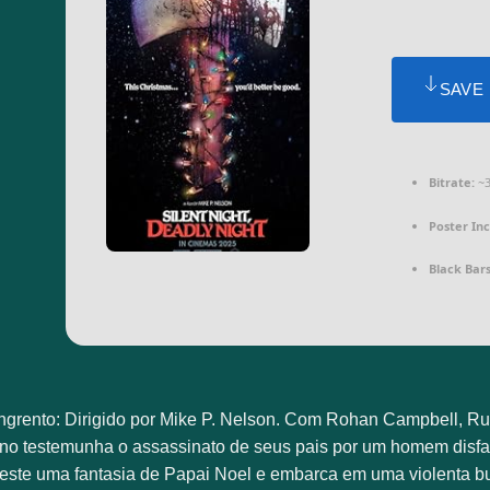
SAVE
Bitrate:
~3
Poster In
Black Bars
ngrento: Dirigido por Mike P. Nelson. Com Rohan Campbell, 
o testemunha o assassinato de seus pais por um homem disfarç
ste uma fantasia de Papai Noel e embarca em uma violenta bu