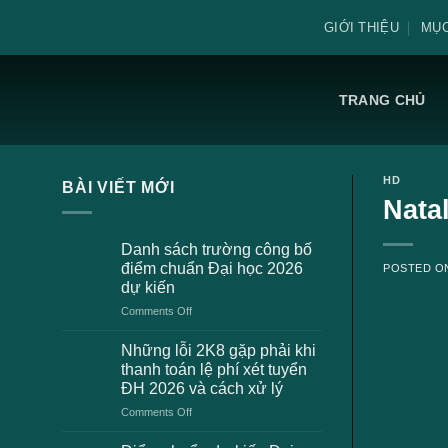
Skip
GIỚI THIỆU
MỤC
to
content
TRANG CHỦ
HD
BÀI VIẾT MỚI
Nata
Danh sách trường công bố
điểm chuẩn Đại học 2026
POSTED 
dự kiến
on
Comments Off
Danh
sách
Những lỗi 2K8 gặp phải khi
trường
thanh toán lệ phí xét tuyển
công
ĐH 2026 và cách xử lý
bố
on
Comments Off
điểm
Những
chuẩn
lỗi
Đại