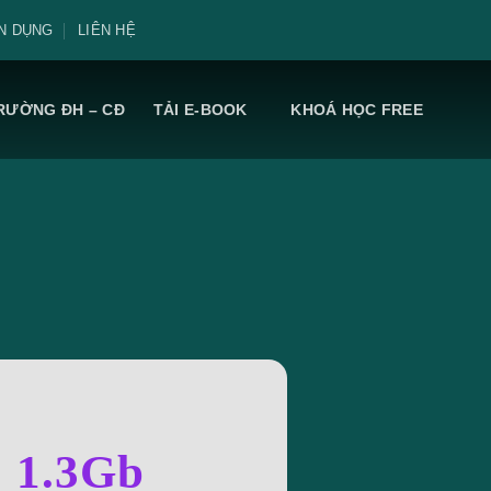
N DỤNG
LIÊN HỆ
RƯỜNG ĐH – CĐ
TẢI E-BOOK
KHOÁ HỌC FREE
: 1.3Gb