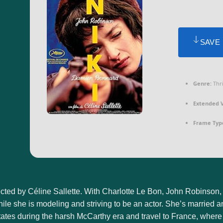
SAVE
Genre:
Thri
Extended V
Frame Typ
rected by Céline Sallette. With Charlotte Le Bon, John Robinso
ile she is modeling and striving to be an actor. She’s married a
ates during the harsh McCarthy era and travel to France, where t