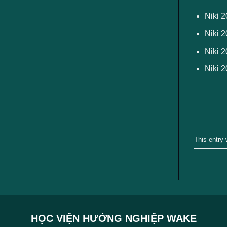
ngành
Niki 2
Niki 2
Niki 2
Niki 2
This entry
HỌC VIỆN HƯỚNG NGHIỆP WAKE