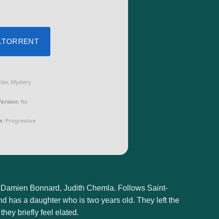
 .TORRENT
ller, Mystery
ersion:
No
e:
Progressive
n, Damien Bonnard, Judith Chemla. Follows Saint-
nd has a daughter who is two years old. They left the
hey briefly feel elated.