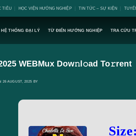
 TIÊU
HỌC VIỆN HƯỚNG NGHIỆP
TIN TỨC – SỰ KIỆN
TUYỂ
HỆ THỐNG ĐẠI LÝ
TỪ ĐIỂN HƯỚNG NGHIỆP
TRA CỨU T
 2025 WEBMux Dow𝚗l𝚘ad To𝚛rent
ON
26 AUGUST, 2025
BY
Size