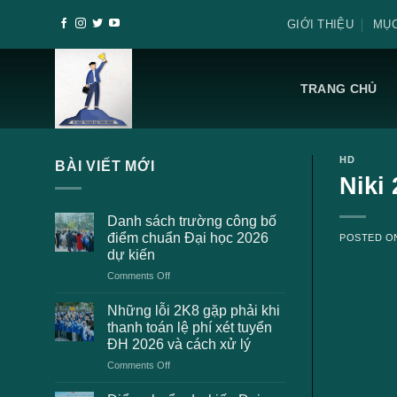
Skip
GIỚI THIỆU
MỤC
to
content
TRANG CHỦ
HD
BÀI VIẾT MỚI
Niki
Danh sách trường công bố
điểm chuẩn Đại học 2026
POSTED 
dự kiến
on
Comments Off
Danh
sách
Những lỗi 2K8 gặp phải khi
trường
thanh toán lệ phí xét tuyển
công
ĐH 2026 và cách xử lý
bố
on
Comments Off
điểm
Những
chuẩn
lỗi
Đại