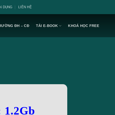
N DỤNG
LIÊN HỆ
RƯỜNG ĐH – CĐ
TẢI E-BOOK
KHOÁ HỌC FREE
: 1.2Gb