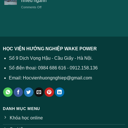
nhiều ngành
tuyển
TPHCM
2026
on
Comments Off
Đại
năm
và
Điểm
học
2026
cách
chuẩn
2026
xử
ĐH
–
lý
năm
Tất
2026
cả
được
các
dự
trường
báo
HỌC VIỆN HƯỚNG NGHIỆP WAKE POWER
giảm
ở
Số 9 Dịch Vọng Hậu - Cầu Giấy - Hà Nội.
nhiều
ngành
Số điện thoại: 0984 686 616 - 0912.158.136
Email: Hocvienhuongnghiep@gmail.com
DANH MỤC MENU
Khóa học online