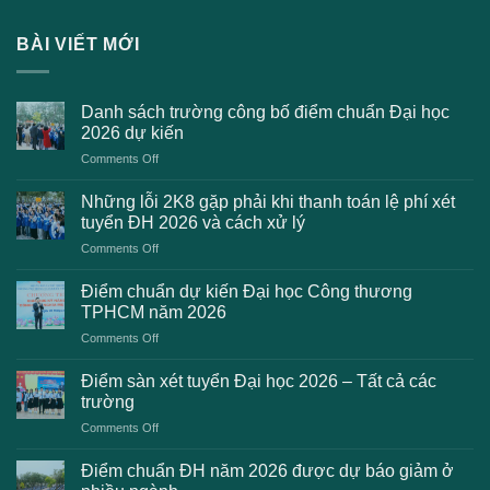
BÀI VIẾT MỚI
Danh sách trường công bố điểm chuẩn Đại học
2026 dự kiến
on
Comments Off
Danh
sách
Những lỗi 2K8 gặp phải khi thanh toán lệ phí xét
trường
tuyển ĐH 2026 và cách xử lý
công
on
Comments Off
bố
Những
điểm
lỗi
chuẩn
Điểm chuẩn dự kiến Đại học Công thương
2K8
Đại
TPHCM năm 2026
gặp
học
on
Comments Off
phải
2026
Điểm
khi
dự
chuẩn
thanh
Điểm sàn xét tuyển Đại học 2026 – Tất cả các
kiến
dự
toán
trường
kiến
lệ
on
Comments Off
Đại
phí
Điểm
học
xét
sàn
Công
Điểm chuẩn ĐH năm 2026 được dự báo giảm ở
tuyển
xét
thương
ĐH