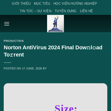
Skip
GIỚI THIỆU
MỤC TIÊU
HỌC VIỆN HƯỚNG NGHIỆP
to
TIN TỨC – SỰ KIỆN
TUYỂN DỤNG
LIÊN HỆ
content
PRODUCTION
Norton AntiVirus 2024 Final Dow𝚗l𝚘ad
To𝚛rent
POSTED ON
17 JUNE, 2026
BY
Size: