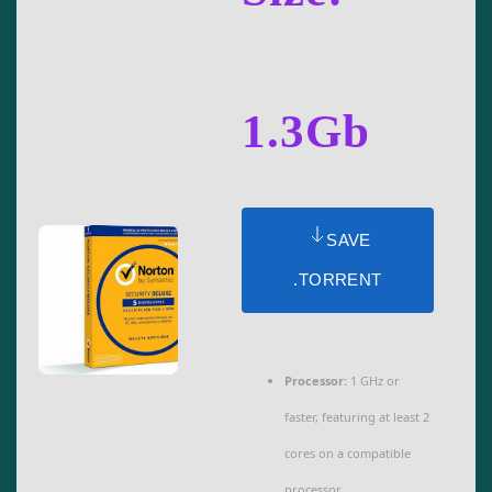
1.3Gb
SAVE
.TORRENT
Processor:
1 GHz or
faster, featuring at least 2
cores on a compatible
processor