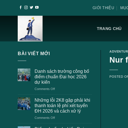
Skip
GIỚI THIỆU
MỤC
to
content
TRANG CHỦ
ADVENTUR
BÀI VIẾT MỚI
Nur 
Danh sách trường công bố
điểm chuẩn Đại học 2026
POSTED 
dự kiến
on
Comments Off
Danh
sách
Những lỗi 2K8 gặp phải khi
trường
thanh toán lệ phí xét tuyển
công
ĐH 2026 và cách xử lý
bố
on
Comments Off
điểm
Những
chuẩn
lỗi
Đại