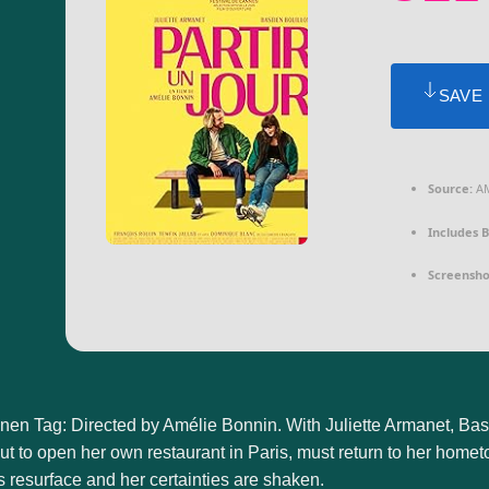
SAVE
Source:
A
Includes B
Screensho
inen Tag: Directed by Amélie Bonnin. With Juliette Armanet, Basti
ut to open her own restaurant in Paris, must return to her hometo
 resurface and her certainties are shaken.