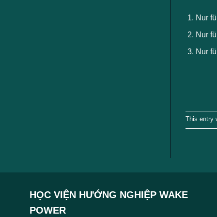
ngành
Nur fü
Nur fü
Nur f
This entry
HỌC VIỆN HƯỚNG NGHIỆP WAKE
POWER