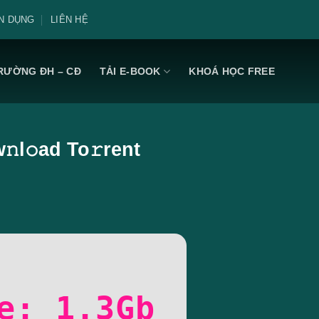
N DỤNG
LIÊN HỆ
RƯỜNG ĐH – CĐ
TẢI E-BOOK
KHOÁ HỌC FREE
l𝚘ad To𝚛rent
e: 1.3Gb