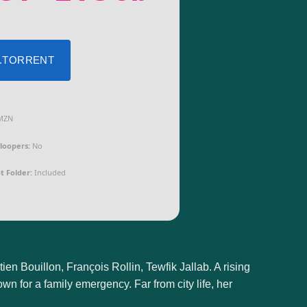
 .TORRENT
MZN
loopers:
No
t Folder:
Included
en Bouillon, François Rollin, Tewfik Jallab. A rising
wn for a family emergency. Far from city life, her