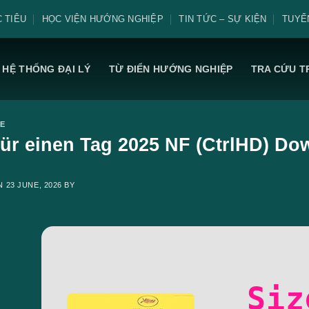
 TIÊU
HỌC VIỆN HƯỚNG NGHIỆP
TIN TỨC – SỰ KIỆN
TUYỂ
HỆ THỐNG ĐẠI LÝ
TỪ ĐIỂN HƯỚNG NGHIỆP
TRA CỨU T
E
für einen Tag 2025 NF (CtrlHD) Dow
ON
23 JUNE, 2026
BY
Siz